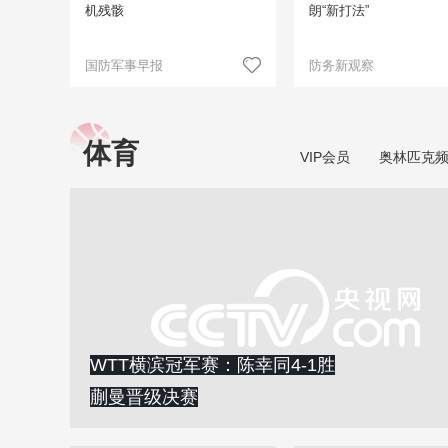
机残骸
朗“新打法”
国防军事早报
防务新观察
体育
VIP会员
奥林匹克
WTT横滨冠军赛：陈幸同4-1胜
蒯曼晋级决赛