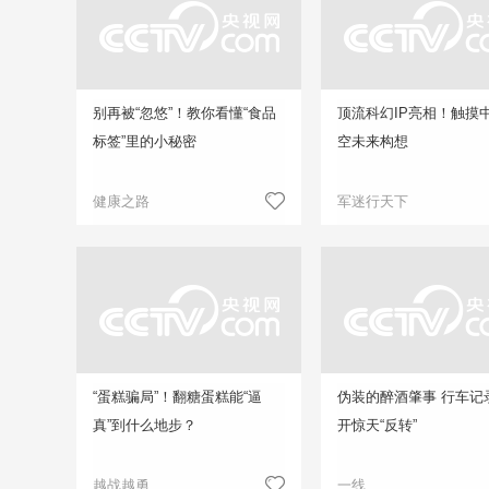
别再被“忽悠”！教你看懂“食品
顶流科幻IP亮相！触摸
标签”里的小秘密
空未来构想
健康之路
军迷行天下
“蛋糕骗局”！翻糖蛋糕能“逼
伪装的醉酒肇事 行车记
真”到什么地步？
开惊天“反转”
越战越勇
一线