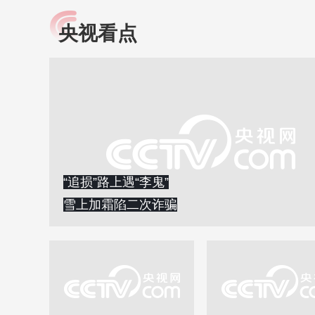
央视看点
小央视频
全民健康
央视网原创视频子品牌，
提高全民健康素养水
以更加贴近年轻人的视
助力“健康中国2030”
角，有趣、有料、有故事
略。央视网《全民健
的方式解读时代。
康》，向所有人分享
知识！
“追损”路上遇“李鬼”
雪上加霜陷二次诈骗