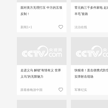
面对美方无理打压 中方的五项
零元购三千多件家电 起
反制！
羊毛”套路
新闻1+1
法治在线
走进义乌 解锁“有情有义 世界
快狠准！直击便携式防
义乌”的无限魅力
实弹射击现场
跟着春晚游中国
军事纪实