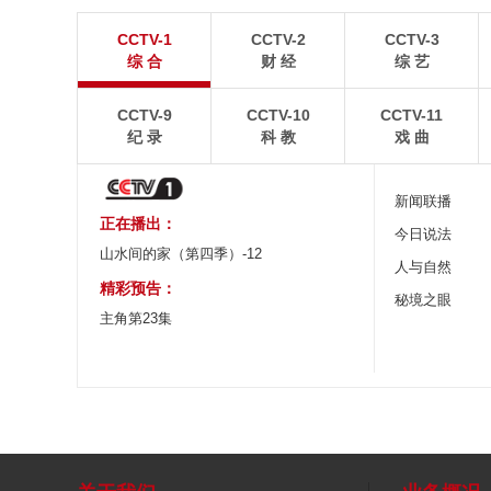
“大地指纹”奏响夏夜文旅乐章
青海大柴旦翡翠
CCTV-1
CCTV-2
CCTV-3
8月7日，贵州省毕节市大方县奢香古镇梯田音乐会在
青海海西蒙古族藏族自
综 合
财 经
综 艺
宛如“大地指纹”般的环形梯田上演。
游旺季。
CCTV-9
CCTV-10
CCTV-11
纪 录
科 教
戏 曲
新闻联播
正在播出：
今日说法
山水间的家（第四季）-12
人与自然
精彩预告：
秘境之眼
主角第23集