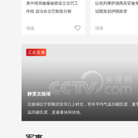
美中情局被爆秘密设立古巴工
以色列摩萨德两高官被免
作组 设法在古巴制造分裂
试图策划伊朗政变
现场
现场
正在直播
静赏京娘湖
京娘湖位于邯郸武安市口上村北，常年平均气温19摄氏度，夏
温26摄氏度，是避暑休闲佳地。