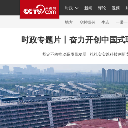
时政
新闻
评论
视频
人民领袖习近平
直播
繁体
片库
海外频道
栏目大全
联播+
iPanda
中国领
节目单
Engl
地方
乡村振兴
生态
一带一
时政专题片丨奋力开创中国式
总台春晚
网络春晚
共产党员网
秧纪录
纪
坚定不移推动高质量发展 |
扎扎实实以科技创新支
新闻
国内
国际
评论
经济
军事
科技
人民领袖习近平
联播+
热解读
天天学习
习
视频
小央视频
小央直播
直播中国
熊猫频
现场
前线
比划
快看
蓝海中国
新兵请入
体育
直播
竞猜
2026年世界杯
2026年冬奥
VIP会员
CCTV奥林匹克频道
生活体育大会
体