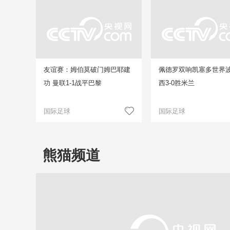
友谊赛：姆伯莫破门姆巴耶建
佩德罗双响凯塞多世界波
功 曼联1-1战平巴黎
西3-0胜米兰
国际足球
国际足球
熊猫频道