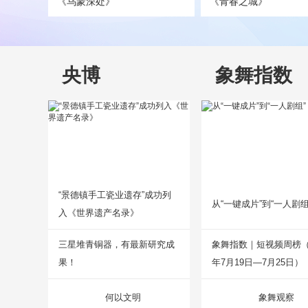
《乌蒙深处》
《青春之城》
央博
象舞指数
“景德镇手工瓷业遗存”成功列
从“一键成片”到“一人剧组
入《世界遗产名录》
三星堆青铜器，有最新研究成
象舞指数｜短视频周榜（2
果！
年7月19日—7月25日）
何以文明
象舞观察