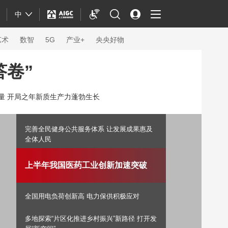
中
艺术
数智
5G
产业+
央央好物
答卷”
力量 开局之年新质生产力蓬勃生长
完善全民健身公共服务体系 让发展成果惠及
全体人民
上半年我国医药工业创新加速突破
全国用电负荷创新高 电力保供积极应对
体育
多地探索“片区化推进乡村振兴”新路径 打开发