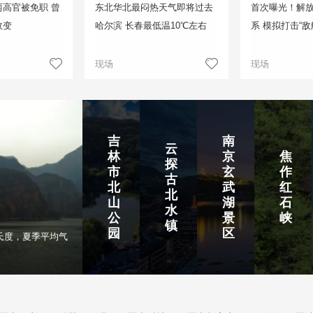
高官被免职 曾
东北华北最闷热天气即将过去
首次曝光！解
政变
哈尔滨 长春最低温10℃左右
系 模拟打击“敌
现场
现场
吉
南
云
林
京
焦
探
市
玄
作
古
北
武
红
北
山
湖
石
水
公
景
峡
镇
园
区
氏度，夏季平均气