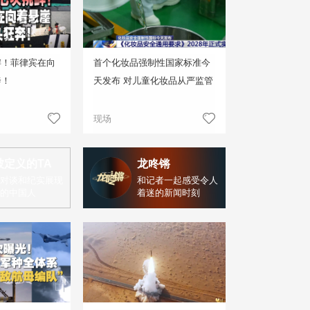
衅！菲律宾在向
首个化妆品强制性国家标准今
奔！
天发布 对儿童化妆品从严监管
现场
被定义的TA
龙咚锵
对谈和纪实展现
和记者一起感受令人
的中国人
着迷的新闻时刻