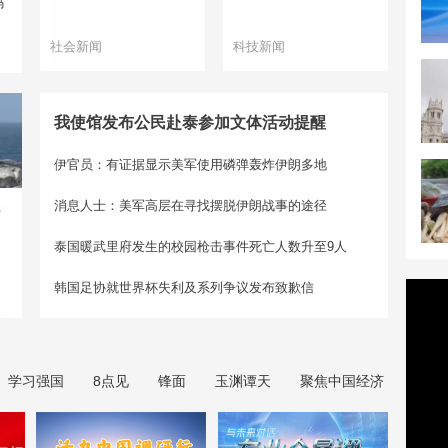
码
社会新闻
科技新闻
我使馆发布公民赴泰参加文体活动提醒
伊官员：有证据显示美军使用磷弹轰炸伊朗多地
消息人士：美军高层在寻找摆脱伊朗战事的途径
兹
泰国暖武里府发生的校园枪击事件死亡人数升至9人
韩国足协就世界杯失利及系列争议发布致歉信
学习强国
8点见
锋面
玉渊谭天
聚焦中国经济