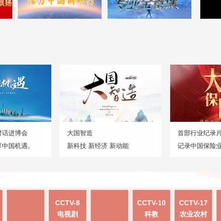
对话进博会
大国智造
首部行业纪录
享中国机遇。
新科技 新经济 新动能
记录中国保险
CCTV-8
CCTV-10
CCTV-17
电视剧
科教
农业农村