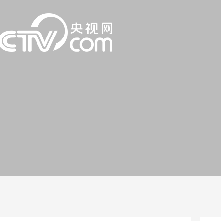
一路
央博
非遗
文化
旅游
科普
健康
乐龄
阅读
话
云起
超级工厂
智敬中国
全民健康
颜选攻略
海洋
片库
热播榜
总台企业白名单