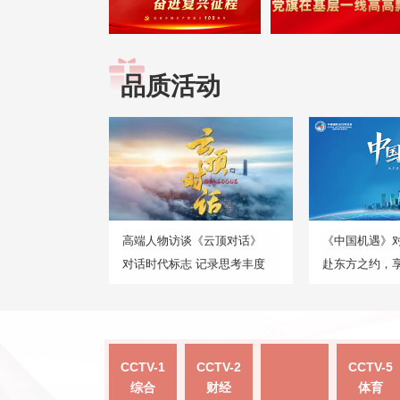
品质活动
高端人物访谈《云顶对话》
《中国机遇》
对话时代标志 记录思考丰度
赴东方之约，
CCTV-1
CCTV-2
CCTV-5
综合
财经
体育