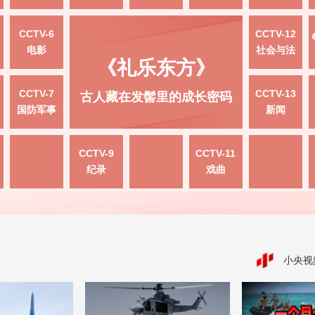
CCTV-6
CCTV-12
电影
社会与法
《礼乐东方》
CCTV-7
CCTV-13
古人藏在发髻里的成长密码
国防军事
新闻
CCTV-9
CCTV-11
纪录
戏曲
小央视