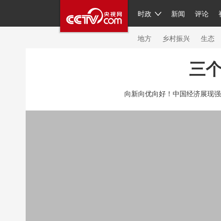
时政
新闻
评论
人民领袖习近平
直播
繁体
片库
海外频道
栏目大全
联播+
iPand
地方
乡村振兴
生态
三个
总台春晚
网络春晚
共产党员网
秧纪
向新向优向好！中国经济展现强
新闻
国内
国际
评论
经济
军事
人民领袖习近平
联播+
热解读
天天学
视频
小央视频
小央直播
直播中国
现场
前线
比划
快看
蓝海中国
体育
直播
竞猜
2026年世界杯
20
VIP会员
CCTV奥林匹克频道
生活体育大