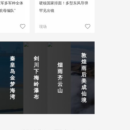
放军多军种全体
硬核国家排面！多型东风导弹
航母编队”
罕见出镜
现场
敦
秦
剑
煌
皇
川
烟
雨
岛
下
雨
后
金
梅
齐
美
梦
岭
云
成
海
瀑
山
仙
湾
布
境