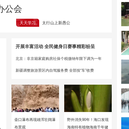
办公会
天天学习
太行山上新愚公
开展丰富活动 全民健身日赛事精彩纷呈
北京：非京籍家庭购房社保个税缴纳年限下调为一年
新疆调整旅游景区内自驾服务费 全部按“车”收费
壶口瀑布再现雄浑壮阔瀑
野外消失90年！海口发现
布景观
海南特有植物海南千年健