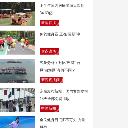
上半年国内居民出游人次达
34.63亿
新闻联播
你的健身圈 正在“更新”中
焦点访谈
气象分析：对比“巴威” 台
风“白海豚”有何不同？
新闻直播间
东航发布新规：国内客票提前
14天全部免费退改
中国新闻
全民健身日 “肌”不可失 力量
挑战