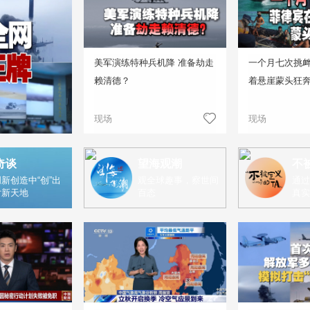
美军演练特种兵机降 准备劫走
一个月七次挑
赖清德？
着悬崖蒙头狂
现场
现场
奇谈
望海观潮
不
新创造中“创”出
观全球趣事，察世间
通过
片新天地
百态
真实