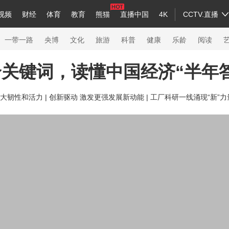
视频
财经
体育
教育
熊猫
直播中国
4K
CCTV.直播
a
中国领导人
节目单
English
听音
Монгол
央视快评
微视频
习式妙语
主持人
下载央视影音
热解读
天天学习
一带一路
央博
文化
旅游
科普
健康
乐龄
阅读
关键词，读懂中国经济“半年
录
纪录片网
国家大剧院
大型活动
大韧性和活力 |
创新驱动 激发更强发展新动能 |
工厂科研一线涌现“新”
科技
法治
文娱
人物
公益
图片
习
习式妙语
央视快评
央视网评
光华锐评
锋面
熊猫频道
VR/AR
4K专区
全景新闻
新兵请入列
人生第一次
人生第二次
26年冬奥会
CBA
NBA
中超
国足
国际足球
网球
综合
会
体育江湖
文化体育
冰雪道路
足球道路