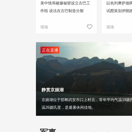
美中情局被爆秘密设立古巴工
以色列摩萨德两
作组 设法在古巴制造分裂
试图策划伊朗
现场
现场
正在直播
静赏京娘湖
京娘湖位于邯郸武安市口上村北，常年平均气温19摄
温26摄氏度，是避暑休闲佳地。