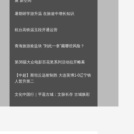
展“新空间”
艺术
汽车
数智
5G
产业+
暑期研学游升温 在旅途中增长知识
时尚
天气
才艺
网展
央央好物
杭台高铁温玉段开通运营
青海旅游捡盐块 “到此一拿”藏哪些风险？
第38届大众电影百花奖系列活动拉开帷幕
【中超】斯坦丘远射制胜 大连英博1-0辽宁铁
人暂升第二
文化中国行｜平遥古城：文脉长存 古城焕彩