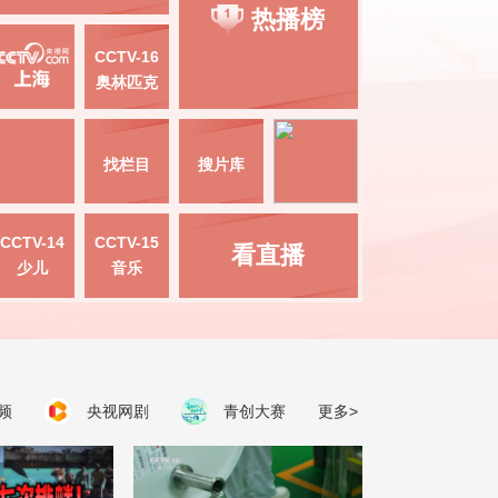
热播榜
CCTV-16
奥林匹克
找栏目
搜片库
CCTV-14
CCTV-15
看直播
少儿
音乐
频
央视网剧
青创大赛
更多>