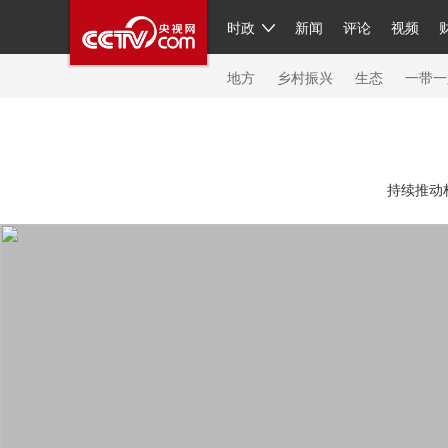
时政
新闻
评论
视频
人民领袖习近平
直播
繁体
片库
海外频道
栏目大全
联播+
iPanda
中国领
节目单
Engl
地方
乡村振兴
生态
一带一
总台春晚
网络春晚
共产党员网
秧纪录
纪
持续推动
新闻
国内
国际
评论
经济
军事
科技
人民领袖习近平
联播+
热解读
天天学习
习
视频
小央视频
小央直播
直播中国
熊猫频
现场
前线
比划
快看
蓝海中国
新兵请入
体育
直播
竞猜
2026年世界杯
2026年冬奥
VIP会员
CCTV奥林匹克频道
生活体育大会
体