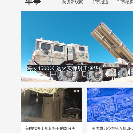
军事
防务新观察
军事报道
军事纪
海拔4500米 远火实弹射击演练
美国拟将土耳其持有的部分美
美国防部公布第五批UF