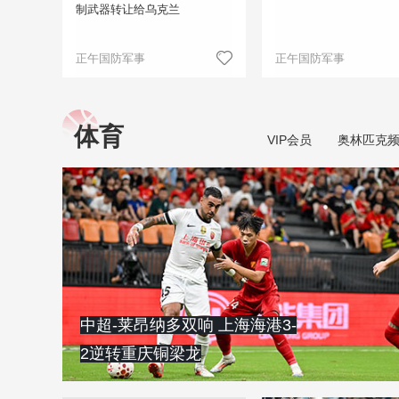
制武器转让给乌克兰
正午国防军事
正午国防军事
体育
VIP会员
奥林匹克
中超-莱昂纳多双响 上海海港3-
2逆转重庆铜梁龙