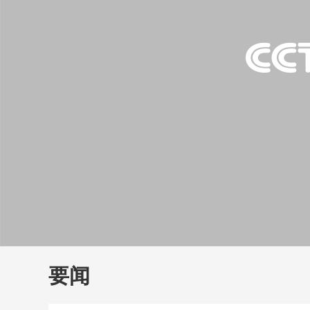
财经
教育
乡村振兴
生态环境
一带一路
大国智造
大国展会
大国保险
云顶对话
云
CCTV.节目官网
直播
节目单
栏目
片库
要闻