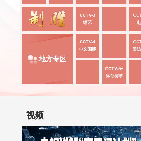
CCTV-3
CCT
综艺
电
CCTV-4
CCT
中文国际
国防
地方专区
CCTV-5+
体育赛事
视频