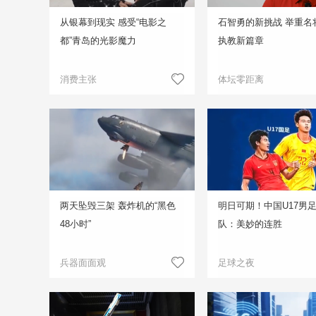
从银幕到现实 感受“电影之
石智勇的新挑战 举重名
都”青岛的光影魔力
执教新篇章
消费主张
体坛零距离
两天坠毁三架 轰炸机的“黑色
明日可期！中国U17男
48小时”
队：美妙的连胜
兵器面面观
足球之夜