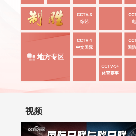
CCTV-3
CCT
综艺
电
CCTV-4
CCT
中文国际
国防
地方专区
CCTV-5+
体育赛事
视频