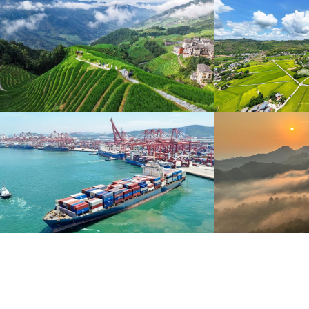
暑期出游 乐享美好时光
重庆梁平：优质
炎炎夏日，暑期旅游热度持续攀升。人们亲近山水，
8月6日，重庆梁平星
拥抱自然，在旅途中放松身心、增长见识。
熟，田园与村庄、道路