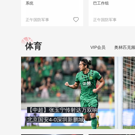
系统
巴工作组
正午国防军事
正午国防军事
体育
VIP会员
奥林匹克
【中超】张玉宁传射达万双响
北京国安4-0深圳新鹏城