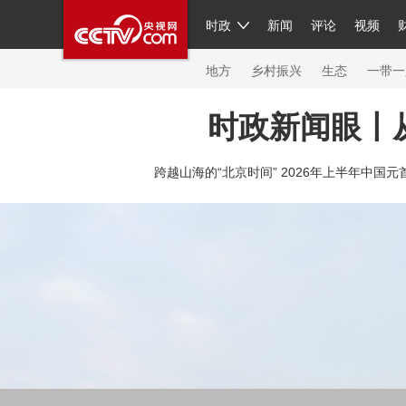
时政
新闻
评论
视频
人民领袖习近平
直播
繁体
片库
海外频道
栏目大全
联播+
iPanda
中国领
节目单
Engl
地方
乡村振兴
生态
一带一
时政新闻眼丨
总台春晚
网络春晚
共产党员网
秧纪录
纪
跨越山海的“北京时间” 2026年上半年中国元
新闻
国内
国际
评论
经济
军事
科技
人民领袖习近平
联播+
热解读
天天学习
习
视频
小央视频
小央直播
直播中国
熊猫频
现场
前线
比划
快看
蓝海中国
新兵请入
体育
直播
竞猜
2026年世界杯
2026年冬奥
VIP会员
CCTV奥林匹克频道
生活体育大会
体