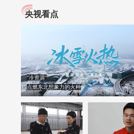
央视看点
小央视频
全民健康
央视网原创视频子品牌，
提高全民健康素养水
以更加贴近年轻人的视
助力“健康中国2030”
角，有趣、有料、有故事
略。央视网《全民健
的方式解读时代。
康》，向所有人分享
知识！
“冷资源”
点燃东北想象力的火种