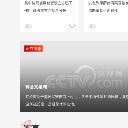
美中情局被爆秘密设立古巴工
以色列摩萨德两高官被免
作组 设法在古巴制造分裂
试图策划伊朗政变
现场
现场
正在直播
静赏京娘湖
京娘湖位于邯郸武安市口上村北，常年平均气温19摄氏度，夏
温26摄氏度，是避暑休闲佳地。