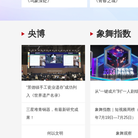
《乌蒙深处》
《青春之城》
央博
象舞指数
“景德镇手工瓷业遗存”成功列
从“一键成片”到“一人剧组
入《世界遗产名录》
三星堆青铜器，有最新研究成
象舞指数｜短视频周榜（2
果！
年7月19日—7月25日）
何以文明
象舞观察