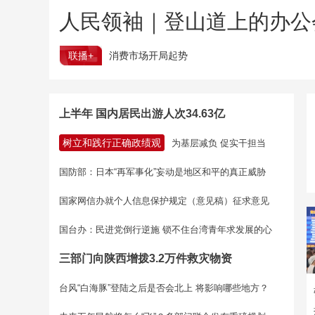
人民领袖｜登山道上的办公
联播+
消费市场开局起势
上半年 国内居民出游人次34.63亿
树立和践行正确政绩观
为基层减负 促实干担当
国防部：日本“再军事化”妄动是地区和平的真正威胁
国家网信办就个人信息保护规定（意见稿）征求意见
国台办：民进党倒行逆施 锁不住台湾青年求发展的心
三部门向陕西增拨3.2万件救灾物资
台风“白海豚”登陆之后是否会北上 将影响哪些地方？