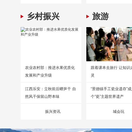
乡村振兴
旅游
农业农村部：推进水果优质化
跟着课本去旅行 让知识
发展和产业升级
灵
江西乐安：立秋前后晒笋干 自
“景德镇手工瓷业遗存”
然风干保留山野本味
个“瓷”主题世界遗产
振兴资讯
城会玩