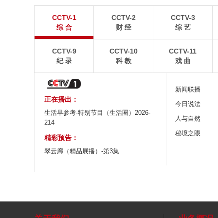
青岛港今年新辟16条国际航线
河北承德：金山
CCTV-1
CCTV-2
CCTV-3
8月5日，“科伦坡”轮缓缓驶离山东港口青岛港前湾联
8月6日，河北承德，
综 合
财 经
综 艺
合集装箱码头。
下，呈现出雄浑壮阔的
CCTV-9
CCTV-10
CCTV-11
纪 录
科 教
戏 曲
新闻联播
正在播出：
今日说法
生活早参考-特别节目（生活圈）2026-
人与自然
214
秘境之眼
精彩预告：
翠云廊（精品展播）-第3集