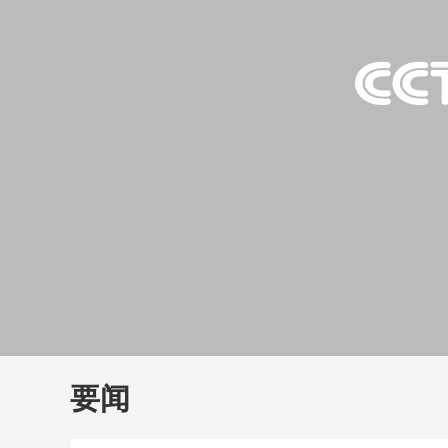
财经
教育
乡村振兴
生态环境
一带一路
大国智造
大国展会
大国保险
云顶对话
云
CCTV.节目官网
直播
节目单
栏目
片库
要闻