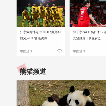
江宇涵两扑点 中国U17男足3-1
张子宇24+11杨舒予12
胜河床U17晋级决赛
女篮胜尼日利亚女篮
中国足球
中国篮球
熊猫频道