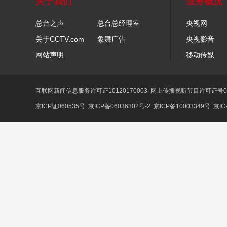
关于我们
业务概况
总台之声
总台总经理室
央视网
关于CCTV.com
象舞广告
央视影音
网站声明
移动传媒
互联网新闻信息服务许可证10120170003
网上传播视听节目许可证号01
京ICP证060535号
京ICP备06036302号-2
京ICP备10003349号
京IC