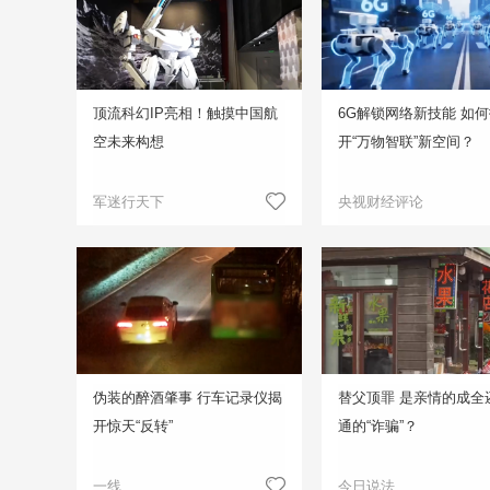
顶流科幻IP亮相！触摸中国航
6G解锁网络新技能 如
空未来构想
开“万物智联”新空间？
军迷行天下
央视财经评论
伪装的醉酒肇事 行车记录仪揭
替父顶罪 是亲情的成全
开惊天“反转”
通的“诈骗”？
一线
今日说法