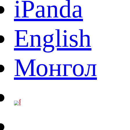
iPanda
English
Монгол