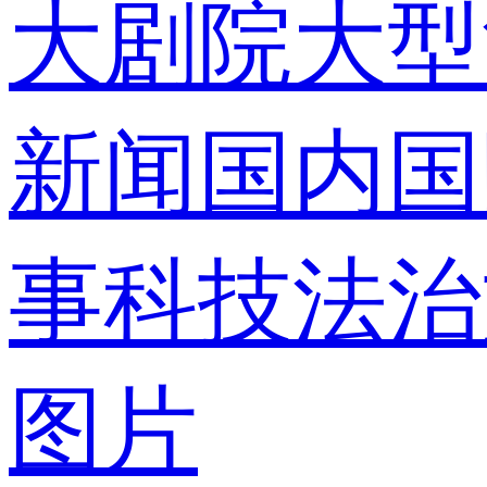
大剧院
大型
录
新闻
国内
国
事
科技
法治
使用合作网
图片