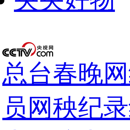
下次自动
录
总台春晚
网
员网
秧纪录
登