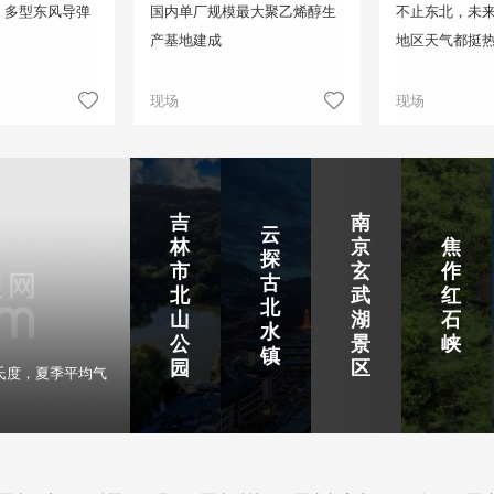
！多型东风导弹
国内单厂规模最大聚乙烯醇生
不止东北，未来
产基地建成
地区天气都挺
现场
现场
吉
南
云
林
京
焦
探
市
玄
作
古
北
武
红
北
山
湖
石
水
公
景
峡
镇
园
区
氏度，夏季平均气