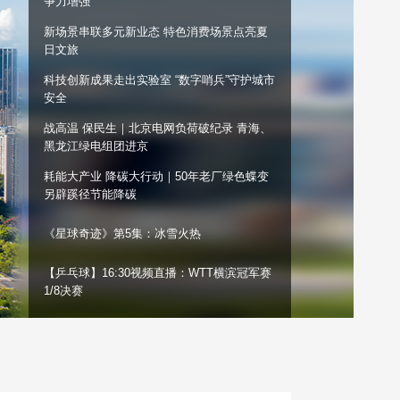
争力增强
艺术
汽车
数智
5G
产业+
新场景串联多元新业态 特色消费场景点亮夏
日文旅
时尚
天气
才艺
网展
央央好物
科技创新成果走出实验室 “数字哨兵”守护城市
安全
战高温 保民生｜北京电网负荷破纪录 青海、
黑龙江绿电组团进京
耗能大产业 降碳大行动｜50年老厂绿色蝶变
另辟蹊径节能降碳
《星球奇迹》第5集：冰雪火热
【乒乓球】16:30视频直播：WTT横滨冠军赛
1/8决赛