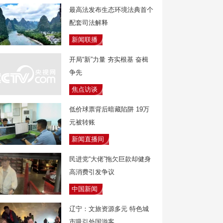
最高法发布生态环境法典首个
配套司法解释
新闻联播
开局“新”力量 夯实根基 奋楫
争先
焦点访谈
低价球票背后暗藏陷阱 19万
元被转账
新闻直播间
民进党“大佬”拖欠巨款却健身
高消费引发争议
中国新闻
辽宁：文旅资源多元 特色城
市吸引外国游客