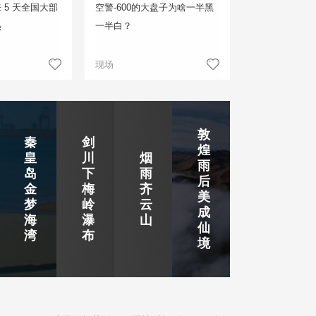
 5 天全国大部
空警-600的大盘子为啥一半黑
热
一半白？
现场
敦
秦
剑
煌
皇
川
烟
雨
岛
下
雨
后
金
梅
齐
美
梦
岭
云
成
海
瀑
山
仙
湾
布
境