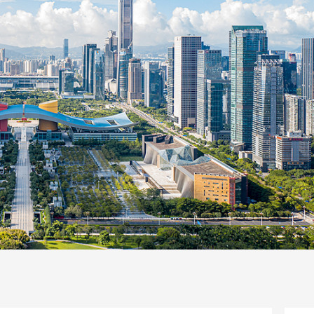
一路
央博
非遗
文化
旅游
科普
健康
乐龄
阅读
话
云起
超级工厂
智敬中国
全民健康
颜选攻略
海洋
片库
热播榜
总台企业白名单