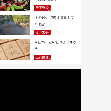
天下财经
浙江宁波：网络主播直播“荒
岛改造”
新闻30分
立秋养生 应对“秋包伏”湿热交
替
正点财经