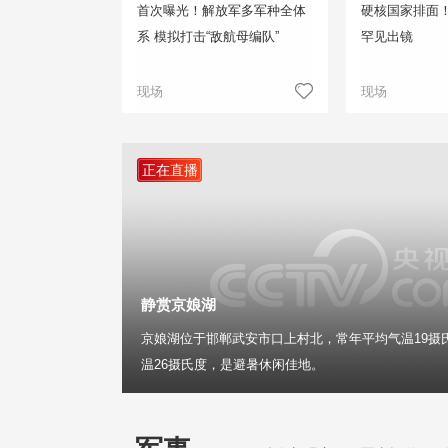
首次曝光！解放军多军种全体
硬核国家排面
系 模拟打击“敌航母编队”
罕见出镜
现场
现场
正在直播
静赏京娘湖
京娘湖位于邯郸武安市口上村北，常年平均气温19摄
温26摄氏度，是避暑休闲佳地。