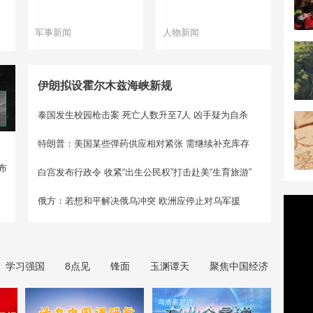
军事新闻
人物新闻
伊朗拟设霍尔木兹海峡新规
泰国发生校园枪击案 死亡人数升至7人
凶手疑为自杀
特朗普：美国某些弹药供应相对紧张 需继续补充库存
布
白宫发布行政令 收紧“出生公民权”打击赴美“生育旅游”
俄方：若想和平解决俄乌冲突 欧洲应停止对乌军援
学习强国
8点见
锋面
玉渊谭天
聚焦中国经济