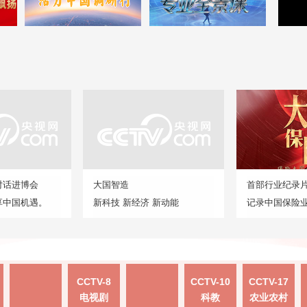
对话进博会
大国智造
首部行业纪录
享中国机遇。
新科技 新经济 新动能
记录中国保险
CCTV-8
CCTV-10
CCTV-17
电视剧
科教
农业农村