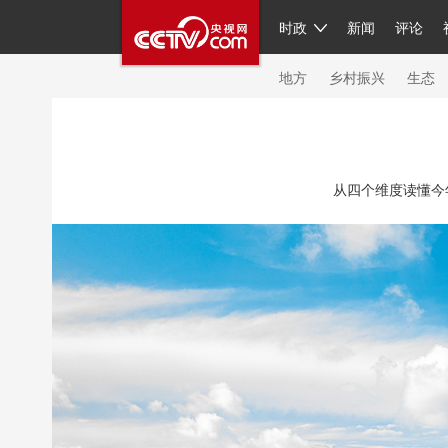
时政
新闻
评论
人民领袖习近平
直播
繁体
片库
海外频道
栏目大全
联播+
iPand
地方
乡村振兴
生态
总台春晚
网络春晚
共产党员网
秧纪
从四个维度读懂今
新闻
国内
国际
评论
经济
军事
人民领袖习近平
联播+
热解读
天天学
视频
小央视频
小央直播
直播中国
现场
前线
比划
快看
蓝海中国
体育
直播
竞猜
2026年世界杯
20
VIP会员
CCTV奥林匹克频道
生活体育大