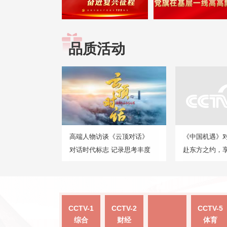
品质活动
高端人物访谈《云顶对话》
《中国机遇》
对话时代标志 记录思考丰度
赴东方之约，
CCTV-1
CCTV-2
CCTV-5
综合
财经
体育