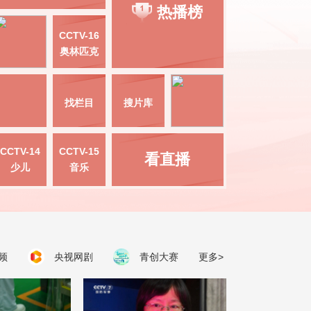
热播榜
CCTV-16
奥林匹克
找栏目
搜片库
CCTV-14
CCTV-15
看直播
少儿
音乐
频
央视网剧
青创大赛
更多>