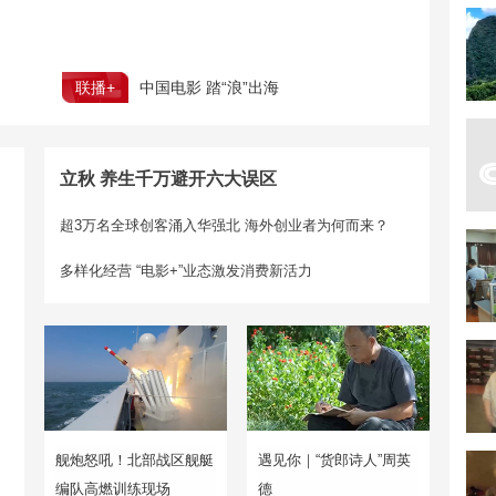
联播+
中国电影 踏“浪”出海
立秋 养生千万避开六大误区
超3万名全球创客涌入华强北 海外创业者为何而来？
多样化经营 “电影+”业态激发消费新活力
舰炮怒吼！北部战区舰艇
遇见你｜“货郎诗人”周英
编队高燃训练现场
德