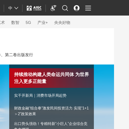
中
艺术
数智
5G
产业+
央央好物
卷、第二卷出版发行
持续推动构建人类命运共同体 为世界
注入更多正能量
实干开新局｜消费市场开局起势
财政金融“组合拳”激发民间投资活力 实现“1+1
体育
＞2”政策效果
出口势头强劲！专精特新“小巨人”企业综合竞