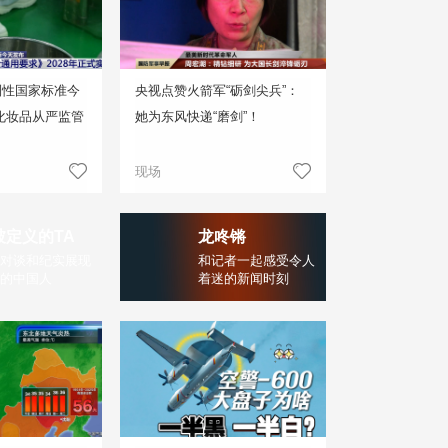
制性国家标准今
央视点赞火箭军“砺剑尖兵”：
化妆品从严监管
她为东风快递“磨剑”！
现场
被定义的TA
龙咚锵
对谈和纪实展现
和记者一起感受令人
的中国人
着迷的新闻时刻