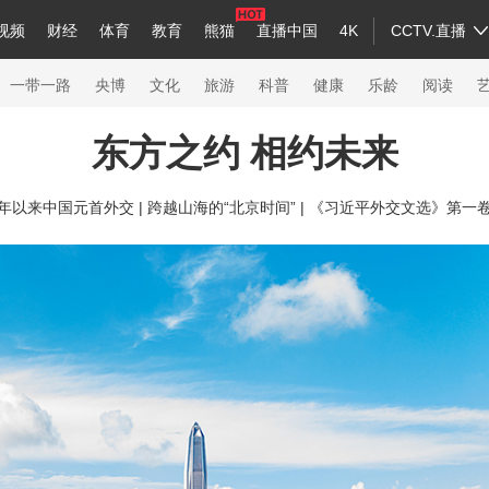
视频
财经
体育
教育
熊猫
直播中国
4K
CCTV.直播
a
中国领导人
节目单
English
听音
Монгол
央视快评
微视频
习式妙语
主持人
下载央视影音
热解读
天天学习
一带一路
央博
文化
旅游
科普
健康
乐龄
阅读
东方之约 相约未来
录
纪录片网
国家大剧院
大型活动
年以来中国元首外交 |
跨越山海的“北京时间” |
《习近平外交文选》第一
科技
法治
文娱
人物
公益
图片
习
习式妙语
央视快评
央视网评
光华锐评
锋面
熊猫频道
VR/AR
4K专区
全景新闻
新兵请入列
人生第一次
人生第二次
26年冬奥会
CBA
NBA
中超
国足
国际足球
网球
综合
会
体育江湖
文化体育
冰雪道路
足球道路