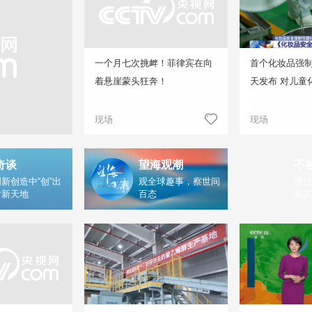
一个月七次挑衅！菲律宾在向
首个化妆品强
着悬崖蒙头狂奔！
天发布 对儿童
现场
现场
奇谈
望海观潮
不
新创造中“创”出
观全球趣事，察世间
通过
片新天地
百态
真实