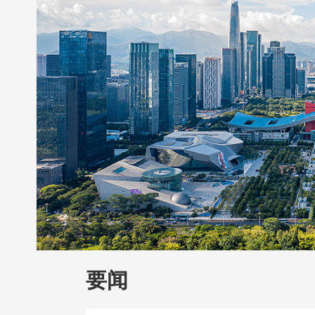
财经
教育
乡村振兴
生态环境
一带
大国智造
大国展会
大国保险
云顶对
CCTV.节目官网
直播
节目单
栏目
要闻