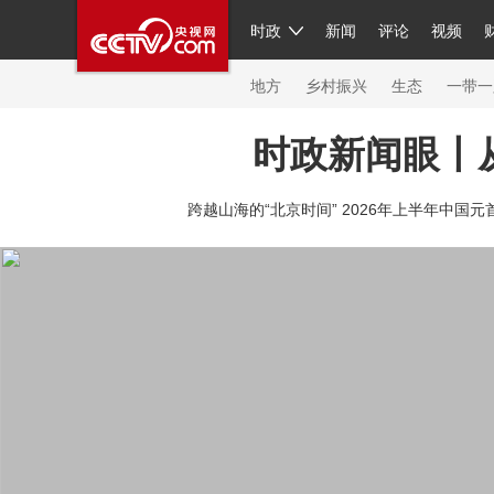
时政
新闻
评论
视频
人民领袖习近平
直播
繁体
片库
海外频道
栏目大全
联播+
iPanda
中国领
节目单
Engl
地方
乡村振兴
生态
一带一
时政新闻眼丨
总台春晚
网络春晚
共产党员网
秧纪录
纪
跨越山海的“北京时间” 2026年上半年中国元
新闻
国内
国际
评论
经济
军事
科技
人民领袖习近平
联播+
热解读
天天学习
习
视频
小央视频
小央直播
直播中国
熊猫频
现场
前线
比划
快看
蓝海中国
新兵请入
体育
直播
竞猜
2026年世界杯
2026年冬奥
VIP会员
CCTV奥林匹克频道
生活体育大会
体