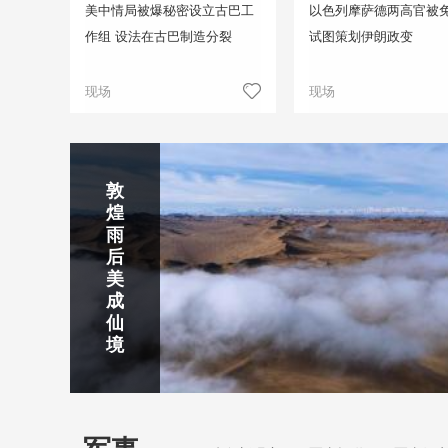
美中情局被爆秘密设立古巴工
以色列摩萨德两高官被免
作组 设法在古巴制造分裂
试图策划伊朗政变
现场
现场
正在直播
敦
吉
南
秦
剑
云
煌
林
京
焦
皇
川
烟
探
雨
市
玄
作
岛
下
雨
古
后
北
武
红
金
梅
齐
北
美
山
湖
石
梦
岭
云
水
成
静赏京娘湖
公
景
峡
海
瀑
山
镇
仙
园
区
湾
布
京娘湖位于邯郸武安市口上村北，常年平均气温19摄氏度，夏
境
温26摄氏度，是避暑休闲佳地。