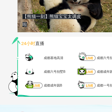
【熊猫一刻】熊猫宝宝太调皮
啦
24小时
直播
成都基地高清
成都六号
成都六号别墅B
成都成年
成都成年园B
成都一号