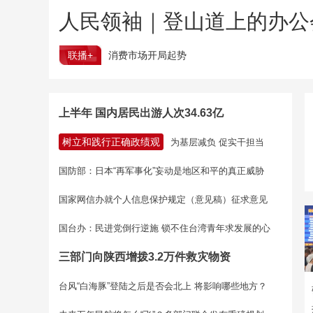
人民领袖｜登山道上的办公
联播+
消费市场开局起势
上半年 国内居民出游人次34.63亿
树立和践行正确政绩观
为基层减负 促实干担当
国防部：日本“再军事化”妄动是地区和平的真正威胁
国家网信办就个人信息保护规定（意见稿）征求意见
国台办：民进党倒行逆施 锁不住台湾青年求发展的心
三部门向陕西增拨3.2万件救灾物资
台风“白海豚”登陆之后是否会北上 将影响哪些地方？