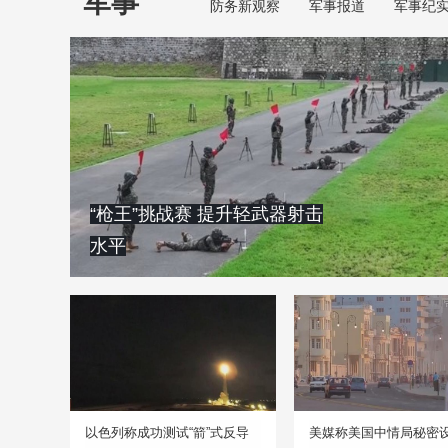
军事
防务新观察
军事报道
军事纪
“枪王”挑战赛 提升轻武器射击
水平
以色列称成功测试“箭”式反导
美媒称美国中情局秘密