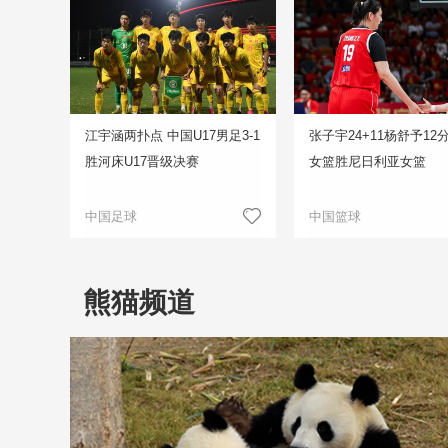
江宇涵两扑点 中国U17男足3-1
张子宇24+11杨舒予12
胜河床U17晋级决赛
女篮胜尼日利亚女篮
中国足球
中国篮球
熊猫频道