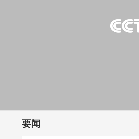
财经
教育
乡村振兴
生态环境
一带一路
大国智造
大国展会
大国保险
云顶对话
云
CCTV.节目官网
直播
节目单
栏目
片库
要闻