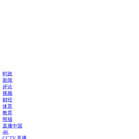
时政
新闻
评论
视频
财经
体育
教育
熊猫
直播中国
4K
CCTV.直播