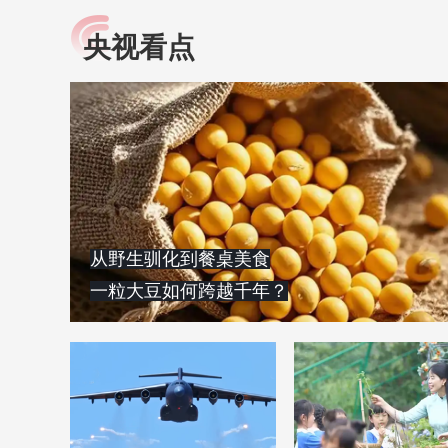
央视看点
小央视频
全民健康
央视网原创视频子品牌，
提高全民健康素养水
以更加贴近年轻人的视
助力“健康中国2030”
角，有趣、有料、有故事
略。央视网《全民健
的方式解读时代。
康》，向所有人分享
知识！
从野生驯化到餐桌美食
一粒大豆如何跨越千年？