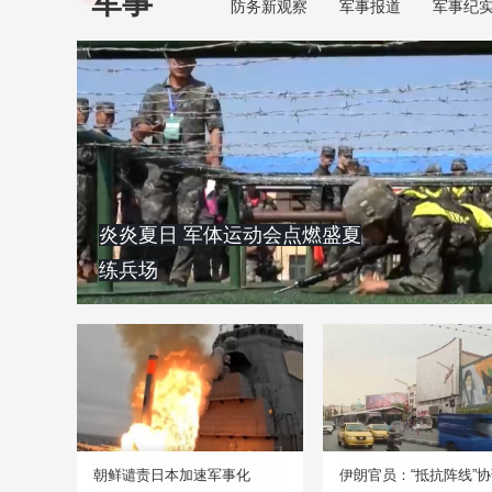
军事
防务新观察
军事报道
军事纪
炎炎夏日 军体运动会点燃盛夏
练兵场
朝鲜谴责日本加速军事化
伊朗官员：“抵抗阵线”