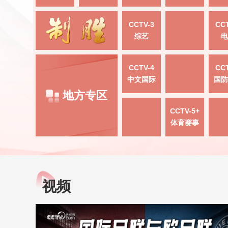
CCTV-3
CCT
综艺
电
CCTV-4
CCT
中文国际
国防
地方专区
CCTV-5+
体育赛事
视频