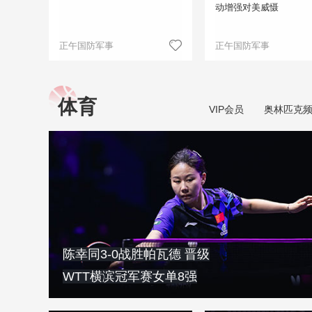
动增强对美威慑
正午国防军事
正午国防军事
体育
VIP会员
奥林匹克
陈幸同3-0战胜帕瓦德 晋级
WTT横滨冠军赛女单8强