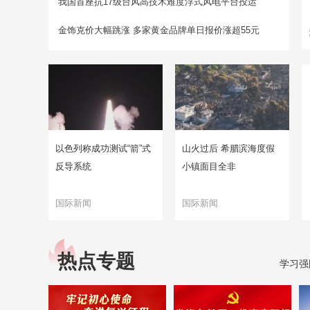
我国首座抗17级台风高技术难度浮式风电平台投运
金饰克价大幅跳涨 多家黄金品牌单日报价涨超55元
以色列称成功测试“箭”式
山火过后 希腊滨海度假
反导系统
小镇面目全非
国际新闻
国际新闻
热点专题
学习强