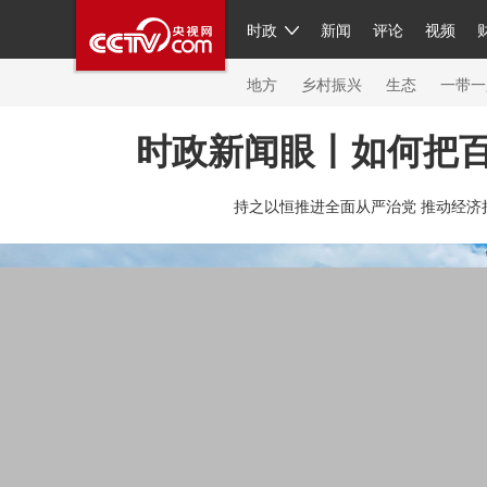
时政
新闻
评论
视频
人民领袖习近平
直播
繁体
片库
海外频道
栏目大全
联播+
iPanda
中国领
节目单
Engl
地方
乡村振兴
生态
一带一
时政新闻眼丨如何把
总台春晚
网络春晚
共产党员网
秧纪录
纪
持之以恒推进全面从严治党 推动经济
新闻
国内
国际
评论
经济
军事
科技
人民领袖习近平
联播+
热解读
天天学习
习
视频
小央视频
小央直播
直播中国
熊猫频
现场
前线
比划
快看
蓝海中国
新兵请入
体育
直播
竞猜
2026年世界杯
2026年冬奥
VIP会员
CCTV奥林匹克频道
生活体育大会
体