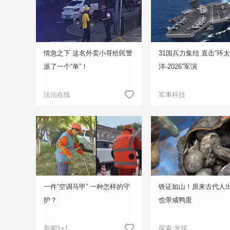
情急之下 这名外卖小哥给民警
31国兵力集结 直击“环
派了一个“单”！
洋-2026”军演
法治在线
军事科技
一件“空调马甲” 一种怎样的守
铁证如山！原来古代人
护？
也带咸鸭蛋
新闻1+1
探索·发现