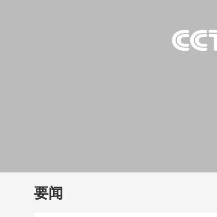
财经
教育
乡村振兴
生态环境
一带一路
大国智造
大国展会
大国保险
云顶对话
云
CCTV.节目官网
直播
节目单
栏目
片库
要闻