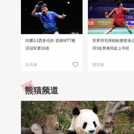
向鹏3-1西多伦科 晋级WTT横
世界羽毛球锦标赛签表公
滨冠军赛16强
羽3名男单同处上半区
乒乓球
羽毛球
熊猫频道