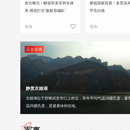
首次曝光！解放军多军种全体
硬核国家排面！多型东
系 模拟打击“敌航母编队”
罕见出镜
现场
现场
正在直播
静赏京娘湖
京娘湖位于邯郸武安市口上村北，常年平均气温19摄氏度，夏
温26摄氏度，是避暑休闲佳地。