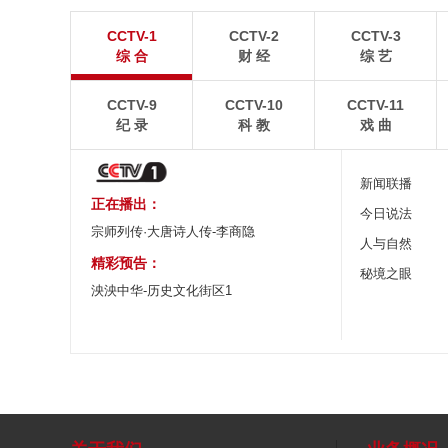
“空中校车”托举云端求学路
四川眉山：瓦屋
CCTV-1
CCTV-2
CCTV-3
二号悬崖电梯“扶摇梯”近日正式投运，将山乡学子单
瓦屋山雄浑平顶与峨眉
综 合
财 经
综 艺
程3个多小时的求学路缩减至30分钟。
熠生辉。
CCTV-9
CCTV-10
CCTV-11
纪 录
科 教
戏 曲
新闻联播
正在播出：
今日说法
宗师列传·大唐诗人传-李商隐
人与自然
精彩预告：
秘境之眼
泱泱中华-历史文化街区1