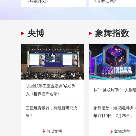
《乌蒙深处》
《青春之城》
央博
象舞指数
“景德镇手工瓷业遗存”成功列
从“一键成片”到“一人剧组
入《世界遗产名录》
三星堆青铜器，有最新研究成
象舞指数｜短视频周榜（2
果！
年7月19日—7月25日）
何以文明
象舞观察