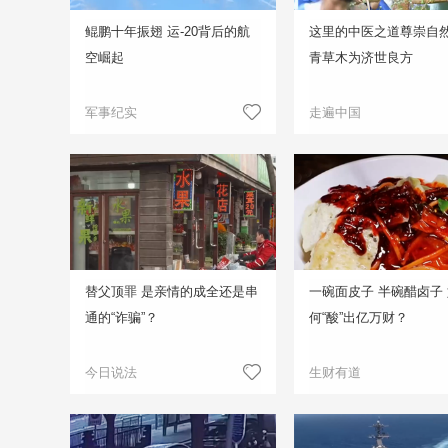
鲲鹏十年振翅 运-20背后的航
这里的中医之道尊崇自然
空崛起
青草木为济世良方
军事纪实
走遍中国
替父顶罪 是亲情的成全还是串
一碗面皮子 半碗醋卤子
通的“诈骗”？
何“酸”出亿万财？
今日说法
生财有道