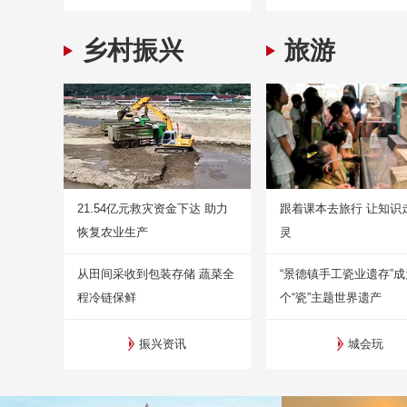
乡村振兴
旅游
21.54亿元救灾资金下达 助力
跟着课本去旅行 让知识
恢复农业生产
灵
从田间采收到包装存储 蔬菜全
“景德镇手工瓷业遗存”
程冷链保鲜
个“瓷”主题世界遗产
振兴资讯
城会玩