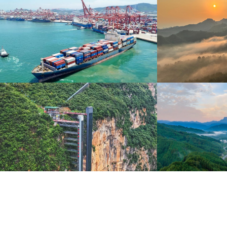
青岛港今年新辟16条国际航线
河北承德：金山
8月5日，“科伦坡”轮缓缓驶离山东港口青岛港前湾联
8月6日，河北承德，
合集装箱码头。
下，呈现出雄浑壮阔的