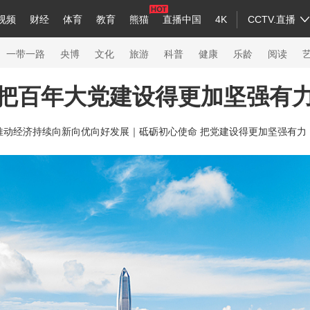
视频
财经
体育
教育
熊猫
直播中国
4K
CCTV.直播
a
中国领导人
节目单
English
听音
Монгол
央视快评
微视频
习式妙语
主持人
下载央视影音
热解读
天天学习
一带一路
央博
文化
旅游
科普
健康
乐龄
阅读
把百年大党建设得更加坚强有
录
纪录片网
国家大剧院
大型活动
推动经济持续向新向优向好发展｜
砥砺初心使命 把党建设得更加坚强有力
科技
法治
文娱
人物
公益
图片
习
习式妙语
央视快评
央视网评
光华锐评
锋面
熊猫频道
VR/AR
4K专区
全景新闻
新兵请入列
人生第一次
人生第二次
26年冬奥会
CBA
NBA
中超
国足
国际足球
网球
综合
会
体育江湖
文化体育
冰雪道路
足球道路