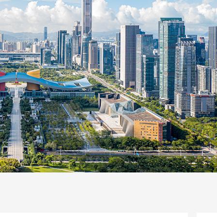
一路
央博
非遗
文化
旅游
科普
健康
乐龄
阅读
话
云起
超级工厂
智敬中国
全民健康
颜选攻略
海洋
片库
热播榜
总台企业白名单