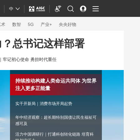
中
艺术
数智
5G
产业+
央央好物
力？总书记这样部署
｜
牢记初心使命 勇担时代重任
持续推动构建人类命运共同体 为世界
注入更多正能量
实干开新局｜消费市场开局起势
年中经济观察：超长期特别国债让民生福祉可
体育
感可及
活力中国调研行｜打通科创转化链路 培育科