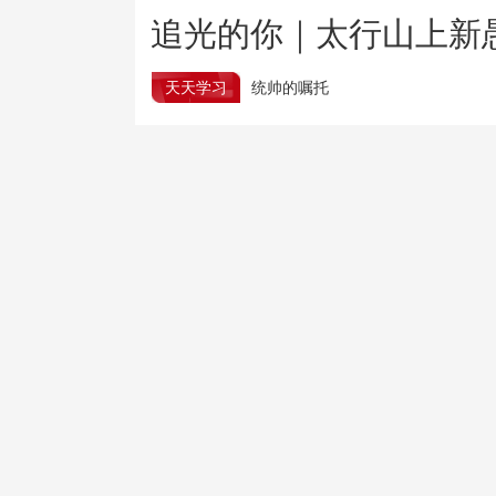
追光的你｜太行山上新
天天学习
统帅的嘱托
上半年我国机械工业行业运行稳中有进
树立和践行正确政绩观
推进作风建设常态化长效
外交部谈广岛核爆81周年：日方应对历史心怀敬畏
我国正在加快构建从海洋到天空的自主钢材支撑体系
网信办对派拓公司在华销售产品实施网络安全审查
我国最北高铁哈伊高铁启动按图运行试验
两部门针对浙江福建启动防汛防台风四级应急响应