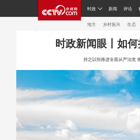
时政
新闻
评论
人民领袖习近平
直播
繁体
片库
海外频道
栏目大全
联播+
iPand
地方
乡村振兴
生态
时政新闻眼丨如何
总台春晚
网络春晚
共产党员网
秧纪
持之以恒推进全面从严治党 
新闻
国内
国际
评论
经济
军事
人民领袖习近平
联播+
热解读
天天学
视频
小央视频
小央直播
直播中国
现场
前线
比划
快看
蓝海中国
体育
直播
竞猜
2026年世界杯
20
VIP会员
CCTV奥林匹克频道
生活体育大