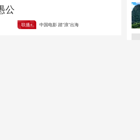
愚公
联播+
中国电影 踏“浪”出海
我国编制完成新版全月地质图
化
台风“白海豚”迫近 8月会有几个台风登陆或影响我国
邂逅夏夜限定浪漫！北京多家市属公园游船延时运营
零元购三千多件家电 起
空调24小时开着反而更省
底“薅羊毛”套路
电？电力部门回应