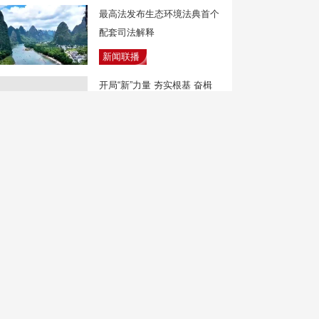
最高法发布生态环境法典首个
配套司法解释
新闻联播
开局“新”力量 夯实根基 奋楫
争先
焦点访谈
夏季时令水果供应增加 7月份
全国水果价格下降
天下财经
为博流量竞速炫技 多地严查
未成年人飙车
新闻30分
缺工危机 台卫福部门拟推分
层人力方案补缺口