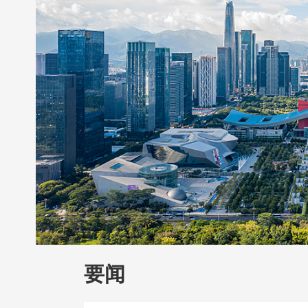
财经
教育
乡村振兴
生态环境
一带
大国智造
大国展会
大国保险
云顶对
CCTV.节目官网
直播
节目单
栏目
要闻