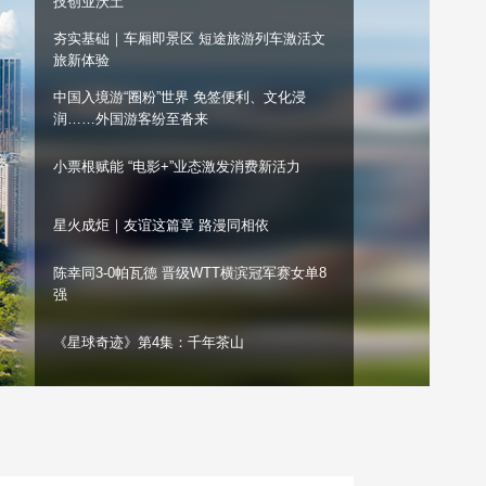
技创业沃土
艺术
汽车
数智
5G
产业+
夯实基础｜车厢即景区 短途旅游列车激活文
旅新体验
时尚
天气
才艺
网展
央央好物
中国入境游“圈粉”世界 免签便利、文化浸
润……外国游客纷至沓来
小票根赋能 “电影+”业态激发消费新活力
星火成炬｜友谊这篇章 路漫同相依
陈幸同3-0帕瓦德 晋级WTT横滨冠军赛女单8
强
《星球奇迹》第4集：千年茶山