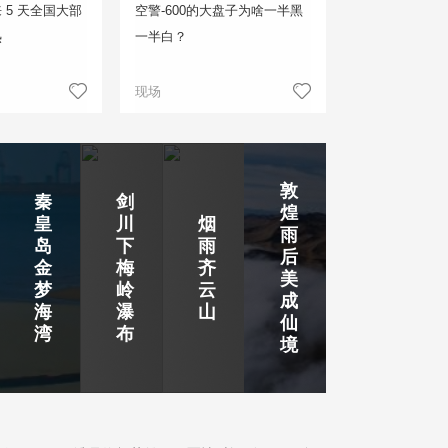
 5 天全国大部
空警-600的大盘子为啥一半黑
热
一半白？
现场
敦
秦
剑
煌
皇
川
烟
雨
岛
下
雨
后
金
梅
齐
美
梦
岭
云
成
海
瀑
山
仙
湾
布
境