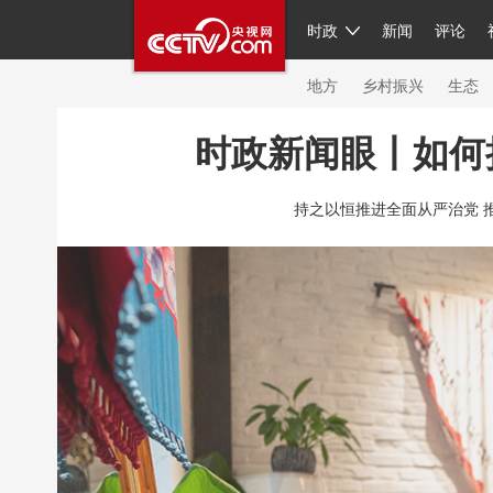
时政
新闻
评论
人民领袖习近平
直播
繁体
片库
海外频道
栏目大全
联播+
iPand
地方
乡村振兴
生态
时政新闻眼丨如何
总台春晚
网络春晚
共产党员网
秧纪
持之以恒推进全面从严治党 
新闻
国内
国际
评论
经济
军事
人民领袖习近平
联播+
热解读
天天学
视频
小央视频
小央直播
直播中国
现场
前线
比划
快看
蓝海中国
体育
直播
竞猜
2026年世界杯
20
VIP会员
CCTV奥林匹克频道
生活体育大