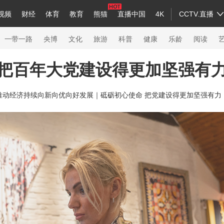
视频
财经
体育
教育
熊猫
直播中国
4K
CCTV.直播
a
中国领导人
节目单
English
听音
Монгол
央视快评
微视频
习式妙语
主持人
下载央视影音
热解读
天天学习
一带一路
央博
文化
旅游
科普
健康
乐龄
阅读
把百年大党建设得更加坚强有
录
纪录片网
国家大剧院
大型活动
推动经济持续向新向优向好发展｜
砥砺初心使命 把党建设得更加坚强有力
科技
法治
文娱
人物
公益
图片
习
习式妙语
央视快评
央视网评
光华锐评
锋面
熊猫频道
VR/AR
4K专区
全景新闻
新兵请入列
人生第一次
人生第二次
26年冬奥会
CBA
NBA
中超
国足
国际足球
网球
综合
会
体育江湖
文化体育
冰雪道路
足球道路