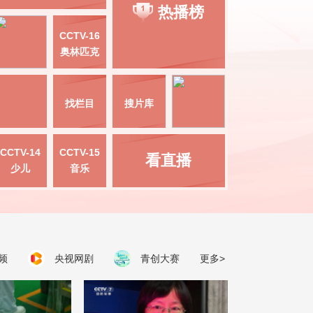
热播榜
CCTV-16
奥林匹克
找栏目
搜片库
CCTV-14
CCTV-15
看直播
少儿
音乐
频
央视网剧
青创大赛
更多>