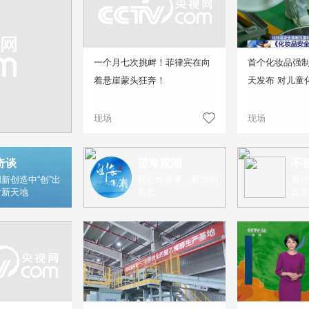
一个月七次挑衅！菲律宾在向
首个化妆品强
着悬崖蒙头狂奔！
天发布 对儿童
现场
现场
奇谈
望海观潮
不
新创造中“创”出
观全球趣事，察世间
通过
片新天地
百态
真实