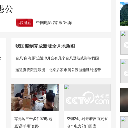
愚公
联播+
中国电影 踏“浪”出海
我国编制完成新版全月地质图
化
台风“白海豚”迫近 8月会有几个台风登陆或影响我国
邂逅夏夜限定浪漫！北京多家市属公园游船延时运营
零元购三千多件家电 起
空调24小时开着反而更省
底“薅羊毛”套路
电？电力部门回应