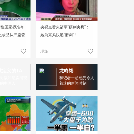
制性国家标准今
央视点赞火箭军“砺剑尖兵”：
化妆品从严监管
她为东风快递“磨剑”！
现场
被定义的TA
龙咚锵
对谈和纪实展现
和记者一起感受令人
的中国人
着迷的新闻时刻