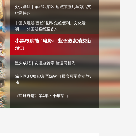
夯实基础｜车厢即景区 短途旅游列车激活文
艺术
汽车
数智
5G
产业+
旅新体验
时尚
天气
才艺
网展
央央好物
中国入境游“圈粉”世界 免签便利、文化浸
润……外国游客纷至沓来
小票根赋能 “电影+”业态激发消费新
活力
星火成炬｜友谊这篇章 路漫同相依
陈幸同3-0帕瓦德 晋级WTT横滨冠军赛女单8
强
《星球奇迹》第4集：千年茶山