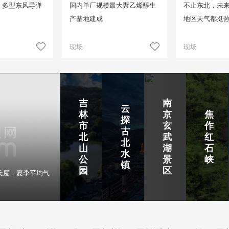
！多型东风导弹
国内单厂规模最大聚乙烯醇生
不止东北，未来
产基地建成
地区天气都挺
现场
现场
吉
南
云
林
京
焦
探
市
玄
作
古
北
武
红
北
山
湖
石
水
公
景
峡
镇
园
区
氏度，夏季平均气