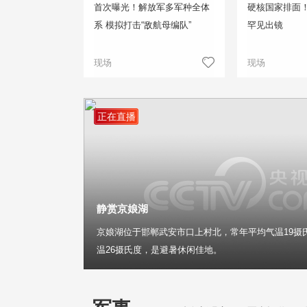
首次曝光！解放军多军种全体
硬核国家排面
系 模拟打击“敌航母编队”
罕见出镜
现场
现场
正在直播
静赏京娘湖
京娘湖位于邯郸武安市口上村北，常年平均气温19摄
温26摄氏度，是避暑休闲佳地。