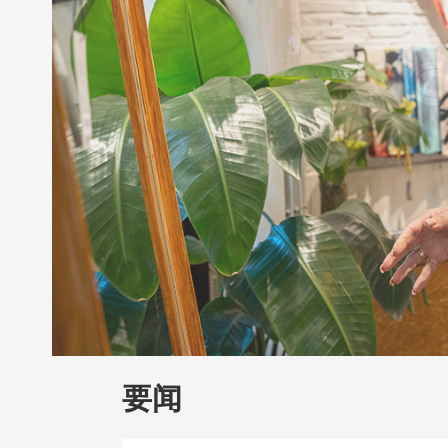
财经
教育
乡村振兴
生态环境
一带
大国智造
大国展会
大国保险
云顶对
CCTV.节目官网
直播
节目单
栏目
要闻