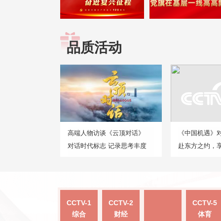
品质活动
高端人物访谈《云顶对话》
《中国机遇》
对话时代标志 记录思考丰度
赴东方之约，
CCTV-1
CCTV-2
CCTV-5
综合
财经
体育