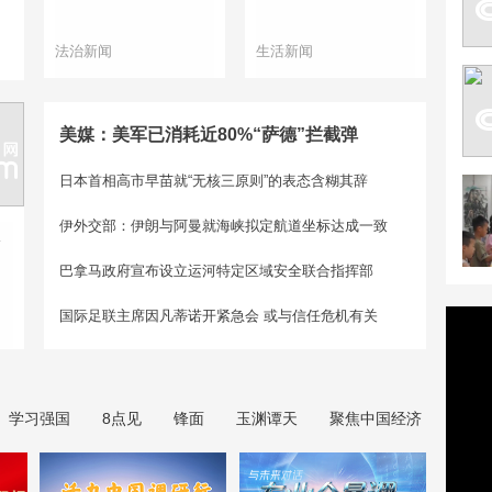
法治新闻
生活新闻
美媒：美军已消耗近80%“萨德”拦截弹
日本首相高市早苗就“无核三原则”的表态含糊其辞
伊外交部：伊朗与阿曼就海峡拟定航道坐标达成一致
假
巴拿马政府宣布设立运河特定区域安全联合指挥部
国际足联主席因凡蒂诺开紧急会 或与信任危机有关
学习强国
8点见
锋面
玉渊谭天
聚焦中国经济