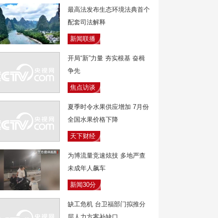
最高法发布生态环境法典首个
配套司法解释
新闻联播
开局“新”力量 夯实根基 奋楫
争先
焦点访谈
夏季时令水果供应增加 7月份
全国水果价格下降
天下财经
为博流量竞速炫技 多地严查
未成年人飙车
新闻30分
缺工危机 台卫福部门拟推分
层人力方案补缺口