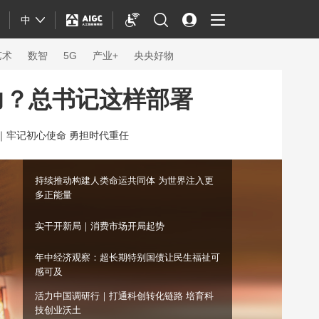
中
艺术
数智
5G
产业+
央央好物
力？总书记这样部署
｜
牢记初心使命 勇担时代重任
持续推动构建人类命运共同体 为世界注入更
多正能量
实干开新局｜消费市场开局起势
年中经济观察：超长期特别国债让民生福祉可
感可及
体育
活力中国调研行｜打通科创转化链路 培育科
技创业沃土