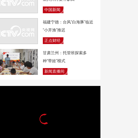
中国新闻
福建宁德：台风“白海豚”临近
“小开渔”推迟
正点财经
甘肃兰州：托管班探索多
种“带娃”模式
新闻直播间