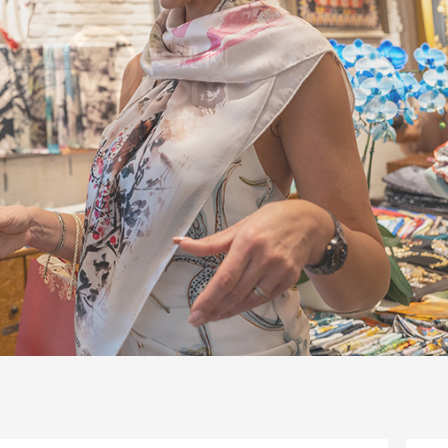
一路
央博
非遗
文化
旅游
科普
健康
乐龄
阅读
话
云起
超级工厂
智敬中国
全民健康
颜选攻略
海洋
片库
热播榜
总台企业白名单