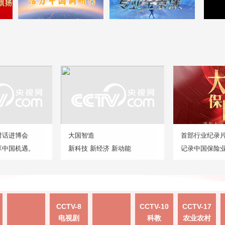
对话进博会
大国智造
首部行业纪录
享中国机遇。
新科技 新经济 新动能
记录中国保险
CCTV-8
CCTV-10
CCTV-17
电视剧
科教
农业农村