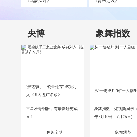
《乌蒙深处》
《青春之城》
央博
象舞指数
“景德镇手工瓷业遗存”成功列
从“一键成片”到“一人剧组
入《世界遗产名录》
三星堆青铜器，有最新研究成
象舞指数｜短视频周榜（2
果！
年7月19日—7月25日）
何以文明
象舞观察