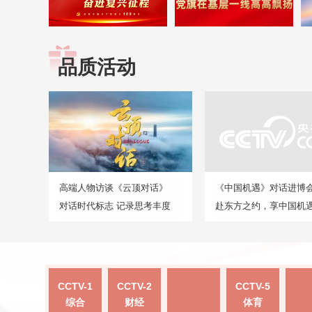
品质活动
高端人物访谈《云顶对话》
《中国机遇》对话进博
对话时代标志 记录思考丰度
赴东方之约，享中国机
CCTV-1
CCTV-2
CCTV-5
综合
财经
体育