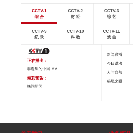
“大地指纹”奏响夏夜文旅乐章
青海大柴旦翡翠
CCTV-1
CCTV-2
CCTV-3
8月7日，贵州省毕节市大方县奢香古镇梯田音乐会在
青海海西蒙古族藏族自
综 合
财 经
综 艺
宛如“大地指纹”般的环形梯田上演。
游旺季。
CCTV-9
CCTV-10
CCTV-11
纪 录
科 教
戏 曲
新闻联播
正在播出：
今日说法
非遗里的中国-MV
人与自然
精彩预告：
秘境之眼
晚间新闻