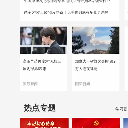
中国第16次北冰洋考察队“雪龙2”号开始冰站调查作业
菌子火锅“上锁”引发热议！见手青到底有多毒？详解
高市早苗再度对“无核三
加拿大一省野火失控 逾2
原则”含糊表态
万人连夜逃离
国际新闻
国际新闻
热点专题
学习强