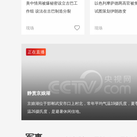
美中情局被爆秘密设立古巴工
以色列摩萨德两高官被免
作组 设法在古巴制造分裂
试图策划伊朗政变
现场
现场
正在直播
静赏京娘湖
京娘湖位于邯郸武安市口上村北，常年平均气温19摄氏度，夏
温26摄氏度，是避暑休闲佳地。