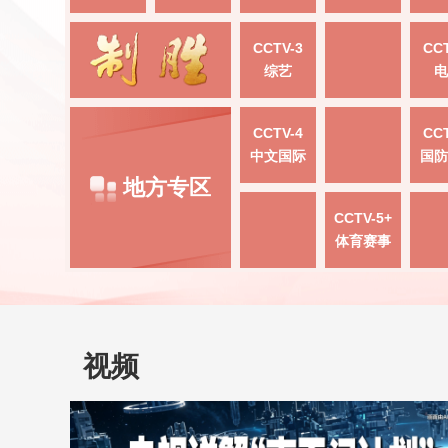
CCTV-3
CCT
综艺
电
CCTV-4
CCT
中文国际
国防
地方专区
CCTV-5+
体育赛事
视频