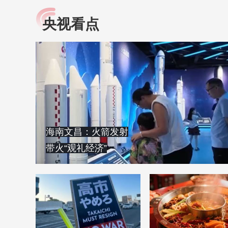
央视看点
小央视频
全民健康
央视网原创视频子品牌，
提高全民健康素养水
以更加贴近年轻人的视
助力“健康中国2030”
角，有趣、有料、有故事
略。央视网《全民健
的方式解读时代。
康》，向所有人分享
知识！
海南文昌：火箭发射
带火“观礼经济”