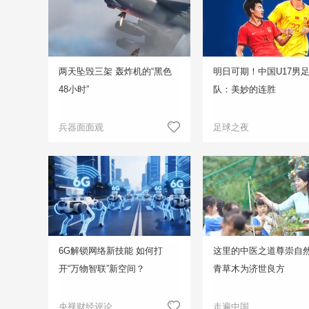
两天坠毁三架 轰炸机的“黑色
明日可期！中国U17男
48小时”
队：美妙的连胜
兵器面面观
足球之夜
6G解锁网络新技能 如何打
这里的中医之道尊崇自然
开“万物智联”新空间？
青草木为济世良方
央视财经评论
走遍中国