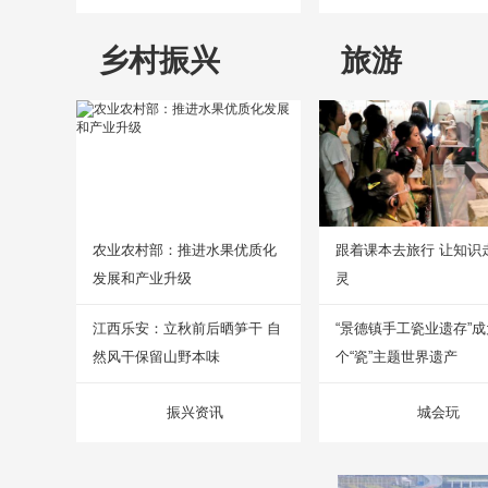
乡村振兴
旅游
农业农村部：推进水果优质化
跟着课本去旅行 让知识
发展和产业升级
灵
江西乐安：立秋前后晒笋干 自
“景德镇手工瓷业遗存”
然风干保留山野本味
个“瓷”主题世界遗产
振兴资讯
城会玩