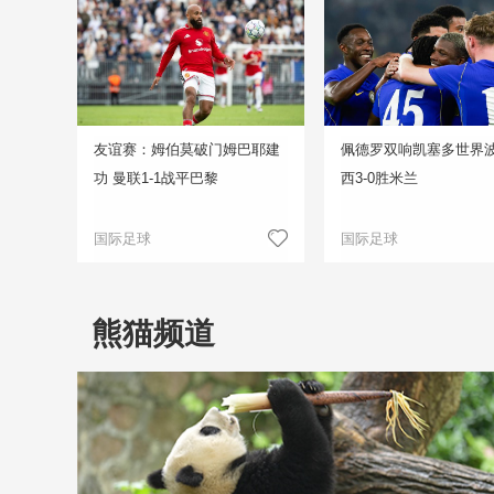
友谊赛：姆伯莫破门姆巴耶建
佩德罗双响凯塞多世界波
功 曼联1-1战平巴黎
西3-0胜米兰
国际足球
国际足球
熊猫频道