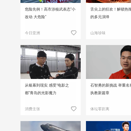
危险先例！高市涉核武表态“小
舌尖上的狂欢！解锁热
改动 大危险”
的多元演绎
今日亚洲
山海珍味
从银幕到现实 感受“电影之
石智勇的新挑战 举重名
都”青岛的光影魔力
执教新篇章
消费主张
体坛零距离