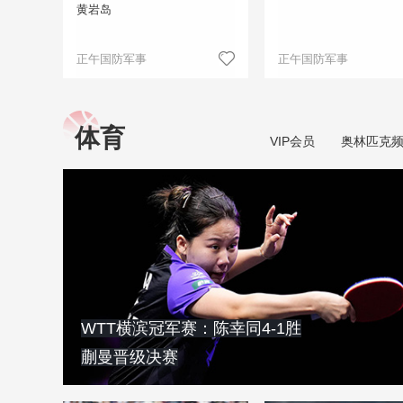
黄岩岛
正午国防军事
正午国防军事
体育
VIP会员
奥林匹克
WTT横滨冠军赛：陈幸同4-1胜
蒯曼晋级决赛