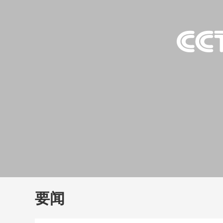
财经
教育
乡村振兴
生态环境
一带一路
大国智造
大国展会
大国保险
云顶对话
云
CCTV.节目官网
直播
节目单
栏目
片库
要闻