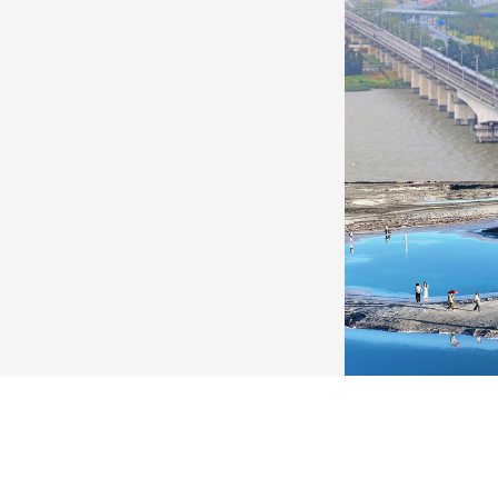
广西昭平: 高山秋茶采摘忙
杭台高铁温玉段
晨光洒在茶园，连绵起伏的茶山云雾缭绕，茶农采摘
杭台高铁温玉段途经台
秋茶，绘就一幅秀美的茶乡画卷。
约37公里，设计时速3