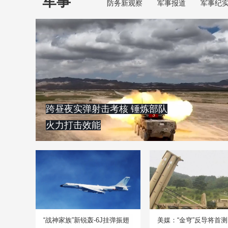
军事
防务新观察
军事报道
军事纪
跨昼夜实弹射击考核 锤炼部队
火力打击效能
“战神家族”新锐轰-6J挂弹振翅
美媒：“金穹”反导将首测