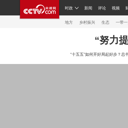
时政
新闻
评论
视频
人民领袖习近平
直播
繁体
片库
海外频道
栏目大全
联播+
iPanda
中国领
节目单
Engl
地方
乡村振兴
生态
一带一
“努力
总台春晚
网络春晚
共产党员网
秧纪录
纪
“十五五”如何开好局起好步？总
新闻
国内
国际
评论
经济
军事
科技
人民领袖习近平
联播+
热解读
天天学习
习
视频
小央视频
小央直播
直播中国
熊猫频
现场
前线
比划
快看
蓝海中国
新兵请入
体育
直播
竞猜
2026年世界杯
2026年冬奥
VIP会员
CCTV奥林匹克频道
生活体育大会
体