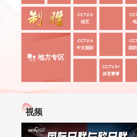
CCTV-3
CCT
综艺
电
CCTV-4
CCT
中文国际
国防
地方专区
CCTV-5+
体育赛事
视频