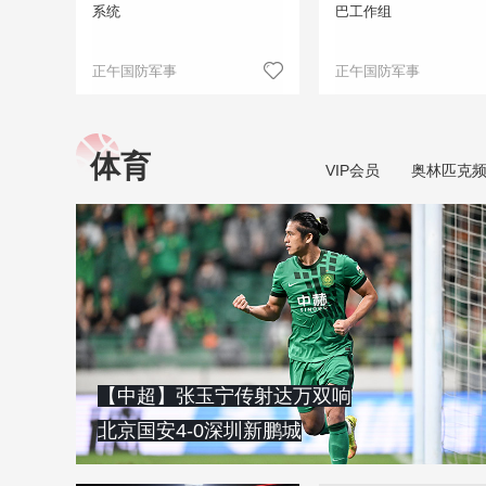
系统
巴工作组
正午国防军事
正午国防军事
体育
VIP会员
奥林匹克
【中超】张玉宁传射达万双响
北京国安4-0深圳新鹏城