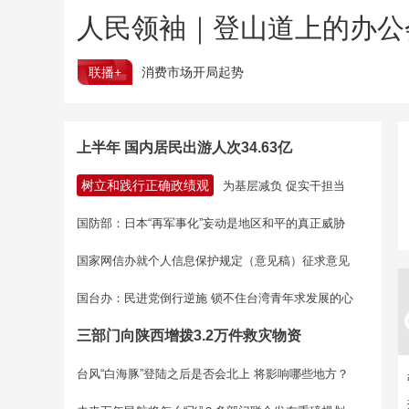
人民领袖｜登山道上的办公
联播+
消费市场开局起势
上半年 国内居民出游人次34.63亿
树立和践行正确政绩观
为基层减负 促实干担当
国防部：日本“再军事化”妄动是地区和平的真正威胁
国家网信办就个人信息保护规定（意见稿）征求意见
国台办：民进党倒行逆施 锁不住台湾青年求发展的心
三部门向陕西增拨3.2万件救灾物资
台风“白海豚”登陆之后是否会北上 将影响哪些地方？