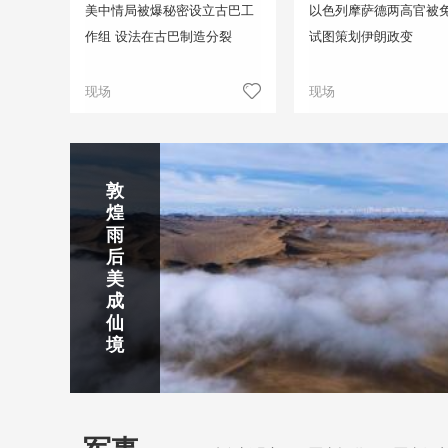
美中情局被爆秘密设立古巴工
以色列摩萨德两高官被免
作组 设法在古巴制造分裂
试图策划伊朗政变
现场
现场
正在直播
敦
吉
南
秦
剑
云
煌
林
京
焦
皇
川
烟
探
雨
市
玄
作
岛
下
雨
古
后
北
武
红
金
梅
齐
北
美
山
湖
石
梦
岭
云
水
成
静赏京娘湖
公
景
峡
海
瀑
山
镇
仙
园
区
湾
布
京娘湖位于邯郸武安市口上村北，常年平均气温19摄氏度，夏
境
温26摄氏度，是避暑休闲佳地。