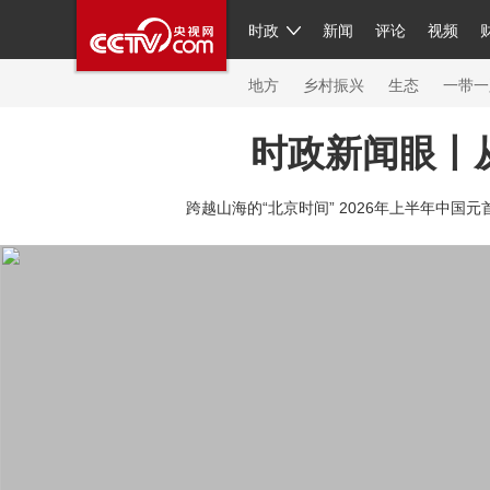
时政
新闻
评论
视频
人民领袖习近平
直播
繁体
片库
海外频道
栏目大全
联播+
iPanda
中国领
节目单
Engl
地方
乡村振兴
生态
一带一
时政新闻眼丨
总台春晚
网络春晚
共产党员网
秧纪录
纪
跨越山海的“北京时间” 2026年上半年中国元
新闻
国内
国际
评论
经济
军事
科技
人民领袖习近平
联播+
热解读
天天学习
习
视频
小央视频
小央直播
直播中国
熊猫频
现场
前线
比划
快看
蓝海中国
新兵请入
体育
直播
竞猜
2026年世界杯
2026年冬奥
VIP会员
CCTV奥林匹克频道
生活体育大会
体