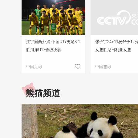
江宇涵两扑点 中国U17男足3-1
张子宇24+11杨舒予12
胜河床U17晋级决赛
女篮胜尼日利亚女篮
中国足球
中国篮球
熊猫频道