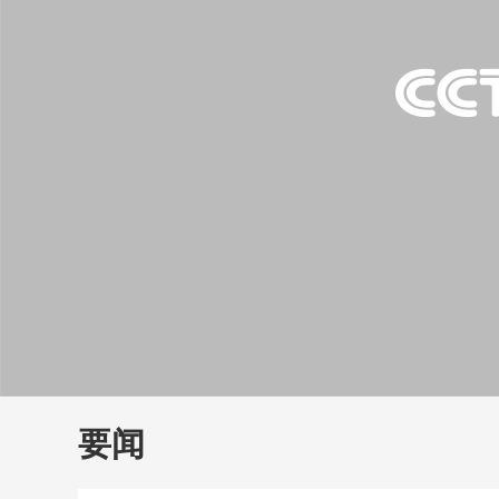
财经
教育
乡村振兴
生态环境
一带一路
大国智造
大国展会
大国保险
云顶对话
云
CCTV.节目官网
直播
节目单
栏目
片库
要闻