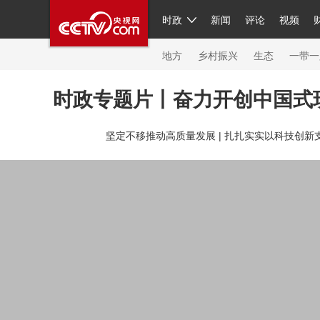
时政
新闻
评论
视频
人民领袖习近平
直播
繁体
片库
海外频道
栏目大全
联播+
iPanda
中国领
节目单
Engl
地方
乡村振兴
生态
一带一
时政专题片丨奋力开创中国式
总台春晚
网络春晚
共产党员网
秧纪录
纪
坚定不移推动高质量发展 |
扎扎实实以科技创新支
新闻
国内
国际
评论
经济
军事
科技
人民领袖习近平
联播+
热解读
天天学习
习
视频
小央视频
小央直播
直播中国
熊猫频
现场
前线
比划
快看
蓝海中国
新兵请入
体育
直播
竞猜
2026年世界杯
2026年冬奥
VIP会员
CCTV奥林匹克频道
生活体育大会
体