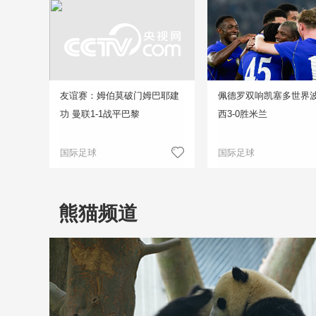
友谊赛：姆伯莫破门姆巴耶建
佩德罗双响凯塞多世界波
功 曼联1-1战平巴黎
西3-0胜米兰
国际足球
国际足球
熊猫频道