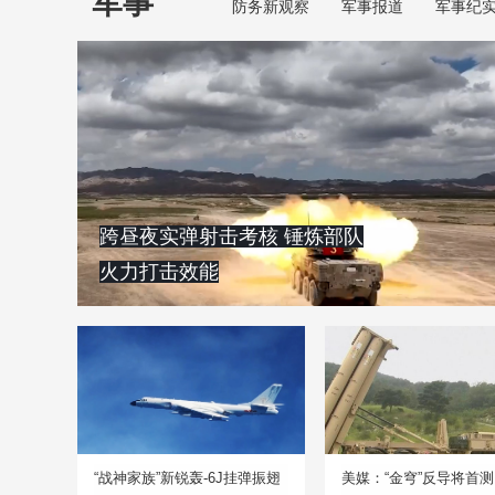
军事
防务新观察
军事报道
军事纪
跨昼夜实弹射击考核 锤炼部队
火力打击效能
“战神家族”新锐轰-6J挂弹振翅
美媒：“金穹”反导将首测