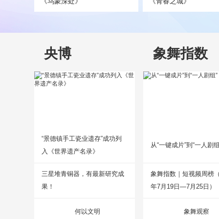
《乌蒙深处》
《青春之城》
央博
象舞指数
“景德镇手工瓷业遗存”成功列
从“一键成片”到“一人剧组
入《世界遗产名录》
三星堆青铜器，有最新研究成
象舞指数｜短视频周榜（2
果！
年7月19日—7月25日）
何以文明
象舞观察