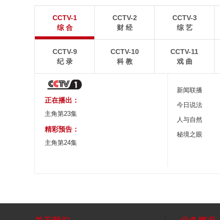
“大地指纹”奏响夏夜文旅乐章
青海大柴旦翡翠
CCTV-1
CCTV-2
CCTV-3
8月7日，贵州省毕节市大方县奢香古镇梯田音乐会在
青海海西蒙古族藏族自
综 合
财 经
综 艺
宛如“大地指纹”般的环形梯田上演。
游旺季。
CCTV-9
CCTV-10
CCTV-11
纪 录
科 教
戏 曲
新闻联播
正在播出：
今日说法
主角第23集
人与自然
精彩预告：
秘境之眼
主角第24集