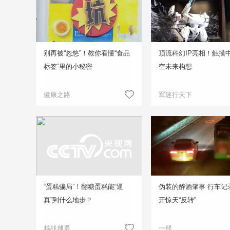
别再被“忽悠”！教你看懂“食品
顶流科幻IP亮相！触摸
标签”里的小秘密
空未来构想
健康之路
军迷行天下
“蛋糕骗局”！翻糖蛋糕能“逼
伪装的醉酒肇事 行车记
真”到什么地步？
开惊天“反转”
越战越勇
一线