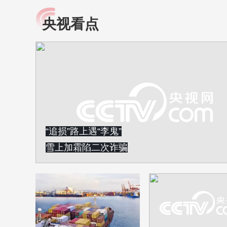
央视看点
小央视频
全民健康
央视网原创视频子品牌，
提高全民健康素养水
以更加贴近年轻人的视
助力“健康中国2030”
角，有趣、有料、有故事
略。央视网《全民健
的方式解读时代。
康》，向所有人分享
知识！
“追损”路上遇“李鬼”
雪上加霜陷二次诈骗