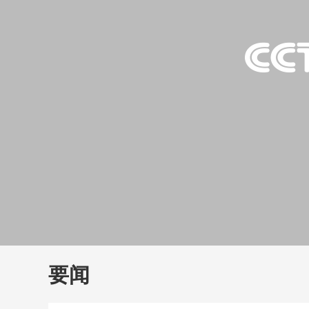
财经
教育
乡村振兴
生态环境
一带一路
大国智造
大国展会
大国保险
云顶对话
云
CCTV.节目官网
直播
节目单
栏目
片库
要闻