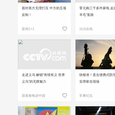
面对美方无理打压 中方的五项
零元购三千多件家电 起
反制！
羊毛”套路
新闻1+1
法治在线
走进义乌 解锁“有情有义 世界
快狠准！直击便携式防
义乌”的无限魅力
实弹射击现场
跟着春晚游中国
军事纪实