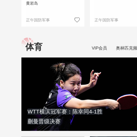
黄岩岛
正午国防军事
正午国防军事
体育
VIP会员
奥林匹克
WTT横滨冠军赛：陈幸同4-1胜
蒯曼晋级决赛