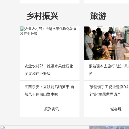
乡村振兴
旅游
农业农村部：推进水果优质化
跟着课本去旅行 让知识
发展和产业升级
灵
江西乐安：立秋前后晒笋干 自
“景德镇手工瓷业遗存”
然风干保留山野本味
个“瓷”主题世界遗产
振兴资讯
城会玩