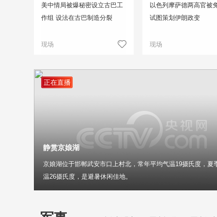
美中情局被爆秘密设立古巴工
以色列摩萨德两高官被免
作组 设法在古巴制造分裂
试图策划伊朗政变
现场
现场
正在直播
静赏京娘湖
京娘湖位于邯郸武安市口上村北，常年平均气温19摄氏度，夏
温26摄氏度，是避暑休闲佳地。