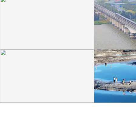
广西昭平: 高山秋茶采摘忙
杭台高铁温玉段
晨光洒在茶园，连绵起伏的茶山云雾缭绕，茶农采摘
杭台高铁温玉段途经台
秋茶，绘就一幅秀美的茶乡画卷。
约37公里，设计时速3