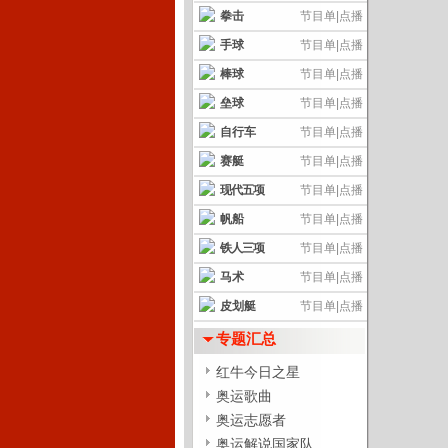
拳击
节目单
|
点播
手球
节目单
|
点播
棒球
节目单
|
点播
垒球
节目单
|
点播
自行车
节目单
|
点播
赛艇
节目单
|
点播
现代五项
节目单
|
点播
帆船
节目单
|
点播
铁人三项
节目单
|
点播
马术
节目单
|
点播
皮划艇
节目单
|
点播
专题汇总
红牛今日之星
奥运歌曲
奥运志愿者
奥运解说国家队