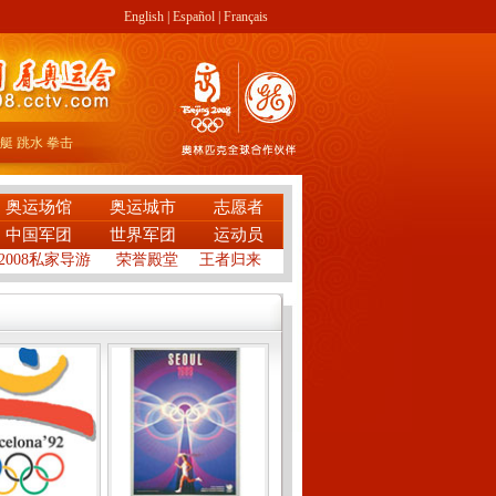
English
|
Español
|
Français
艇
跳水
拳击
奥运场馆
奥运城市
志愿者
中国军团
世界军团
运动员
2008私家导游
荣誉殿堂
王者归来