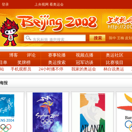
登录
上央视网 看奥运会
陈中
王楠
皮划
片
博客
评论
赛事轮播
视频点播
奥运社区
目单
奖牌榜
奥运搜索
冠军访谈
比赛项目
站
手机观察员
24小时播不停
我家的奥运会
林白说奥运
海报