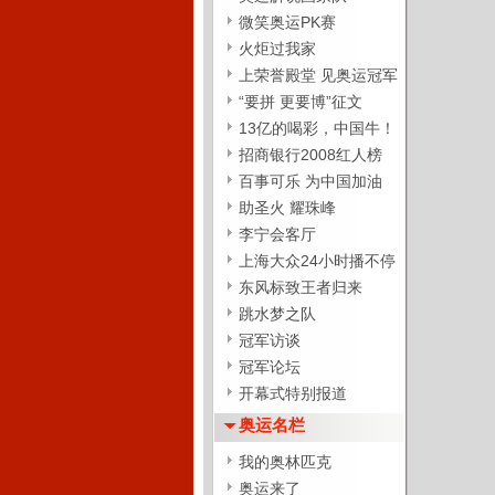
微笑奥运PK赛
火炬过我家
上荣誉殿堂 见奥运冠军
“要拼 更要博”征文
13亿的喝彩，中国牛！
招商银行2008红人榜
百事可乐 为中国加油
助圣火 耀珠峰
李宁会客厅
上海大众24小时播不停
东风标致王者归来
跳水梦之队
冠军访谈
冠军论坛
开幕式特别报道
奥运名栏
我的奥林匹克
奥运来了