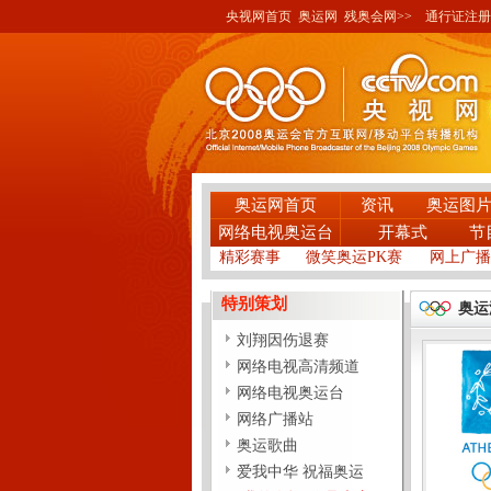
央视网首页
奥运网
残奥会网>>
通行证注册
奥运网首页
资讯
奥运图
网络电视奥运台
开幕式
节
精彩赛事
微笑奥运PK赛
网上广播
特别策划
奥运
刘翔因伤退赛
网络电视高清频道
网络电视奥运台
网络广播站
奥运歌曲
爱我中华 祝福奥运