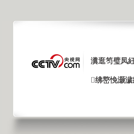
瀵逛笉璧凤紝
绋嶅悗灏濊