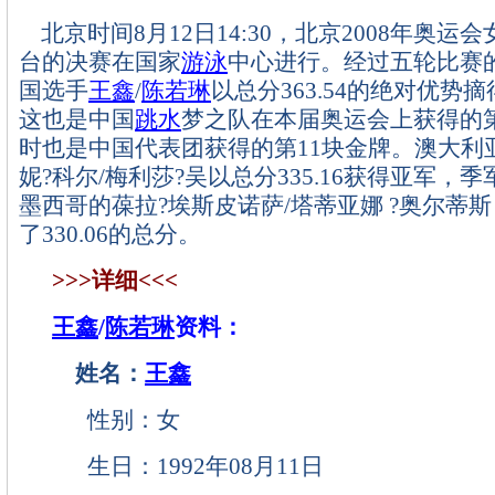
北京时间8月12日14:30，北京2008年奥运会
台的决赛在国家
游泳
中心进行。经过五轮比赛
国选手
王鑫
/
陈若琳
以总分363.54的绝对优势
这也是中国
跳水
梦之队在本届奥运会上获得的
时也是中国代表团获得的第11块金牌。澳大利
妮?科尔/梅利莎?吴以总分335.16获得亚军，
墨西哥的葆拉?埃斯皮诺萨/塔蒂亚娜 ?奥尔蒂
了330.06的总分。
>>>详细<<<
王鑫
/
陈若琳
资料：
姓名：
王鑫
性别：女
生日：1992年08月11日