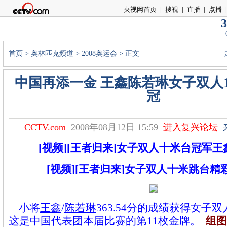
央视网首页
|
搜视
|
直播
|
点播
|
3
首页
>
奥林匹克频道
>
2008奥运会
> 正文
中国再添一金 王鑫陈若琳女子双人
冠
CCTV.com
2008年08月12日 15:59
进入复兴论坛
[视频][王者归来]女子双人十米台冠军王
[视频][王者归来]女子双人十米跳台精
小将
王鑫
/
陈若琳
363.54分的成绩获得女子
这是中国代表团本届比赛的第11枚金牌。
组图