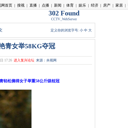
视网首页
|
搜视
|
直播
|
点播
|
新闻
|
体育
|
娱乐
|
经济
|
房产
|
家居
|
302 Found
CCTV_WebServer
文
定义你的浏览字号:
小
中
大
艳青女举58KG夺冠
日 17:26
进入复兴论坛
来源：央视网
艳青轻松摘得女子举重58公斤级桂冠