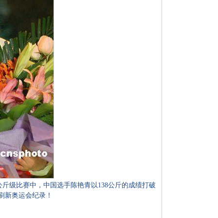
8公斤级比赛中，中国选手陈艳青以138公斤的成绩打破
绩刷新奥运会纪录！