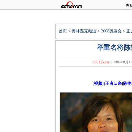
央
首页
>
奥林匹克频道
>
2008奥运会
> 正
举重名将陈
CCTV.com
2008年08月11
[视频][王者归来]陈