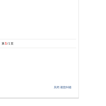
1
第
/
1
页
关闭
请您纠错