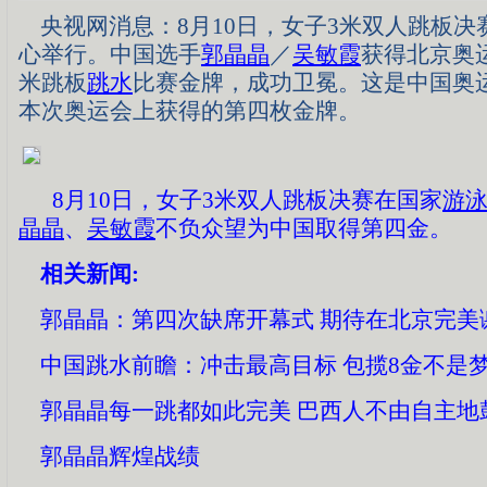
央视网消息：8月10日，女子3米双人跳板决
心举行。中国选手
郭晶晶
／
吴敏霞
获得北京奥
米跳板
跳水
比赛金牌，成功卫冕。这是中国奥
本次奥运会上获得的第四枚金牌。
8月10日，女子3米双人跳板决赛在国家
游
晶晶
、
吴敏霞
不负众望为中国取得第四金。
相关新闻:
郭晶晶：第四次缺席开幕式 期待在北京完美
中国跳水前瞻：冲击最高目标 包揽8金不是
郭晶晶每一跳都如此完美 巴西人不由自主地
郭晶晶辉煌战绩