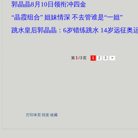
郭晶晶8月10日领衔冲四金
“晶霞组合” 姐妹情深 不去管谁是“一姐”
跳水皇后郭晶晶：6岁错练跳水 14岁远征奥
1
第
/
3
页
1
2
3
>
打印本页
转发
收藏