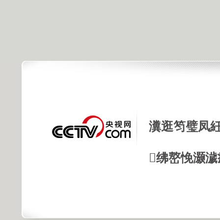
瀵逛笉璧凤紝
绋嶅悗灏濊