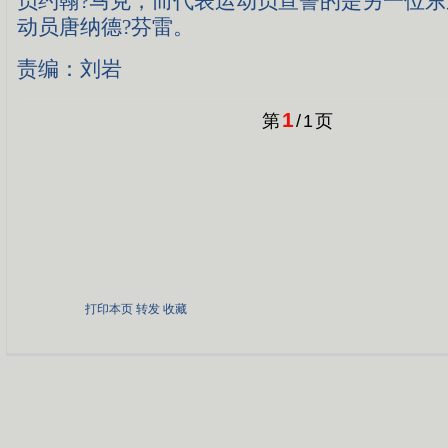
员约翰?马克，而代表运动员宣誓的是另一位
动员唐纳德?芬雷。
责编：刘岩
1
第
/
1
页
打印本页
转发
收藏