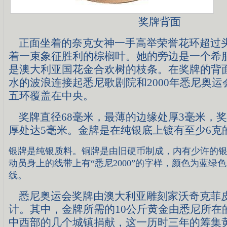
奖牌背面
正面坐着的奈克女神一手高举荣誉花环超过
着一束象征胜利的棕榈叶。她的旁边是一个希
是澳大利亚国花金合欢树的枝条。在奖牌的背
水的波浪连接起悉尼歌剧院和2000年悉尼奥
五环覆盖在中央。
奖牌直径68毫米，最薄的边缘处厚3毫米，
厚处达5毫米。金牌是在纯银底上镀有至少6克
银牌是纯银质料。铜牌是由旧硬币制成，内有少许的
动员身上的线带上有“悉尼2000”的字样，颜色为蓝绿
线。
悉尼奥运会奖牌由澳大利亚雕刻家沃奇克菲
计。其中，金牌所需的10公斤黄金由悉尼所在
中西部的几个城镇捐献，这一历时三年的筹集