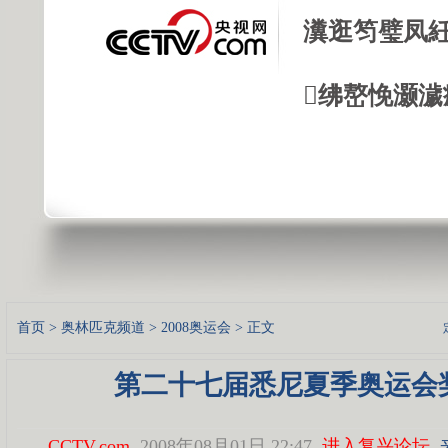
瀵逛笉璧凤紝
绋嶅悗灏濊
首页
>
奥林匹克频道
>
2008奥运会
> 正文
第二十七届悉尼夏季奥运会
CCTV.com
2008年08月01日 22:47
进入复兴论坛