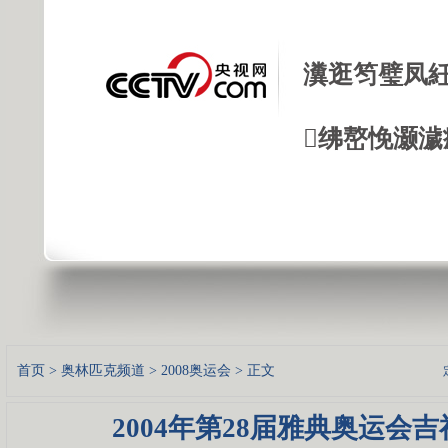
瀵逛笉璧凤紝
绋嶅悗灏濊
首页
>
奥林匹克频道
>
2008奥运会
> 正文
2004年第28届雅典奥运会