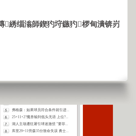
[NBA]加索尔后仰不中 莫里斯从天...
[NBA]格林送过顶球 邓肯溜背后空...
[NBA]邓肯单打加索尔放篮 霍华德...
鏄綉缁滃師鍥犳垨鏃犳椤甸潰锛岃
[乒乓球]“谁是球王”民间争霸赛...
[排球]征战亚俱杯 郎平带领恒大?...
[NBA]后场双枪火力猛 勇士主场逆...
[中超]埃尔克森抢点头槌破门 恒?...
[NBA]劳森妙传+法里德暴扣领衔4?...
新闻排行
詹皇20+阿伦3分历史第一 热火擒?...
真理17+4+5上半场仅4分 第三节连...
中超四强战斗最后一轮无掉队 征?...
篮协4年非保障合同签扬纳基斯 每...
弗格森：如果球员符合条件就引进...
25+11+2?魔兽输到低头无语 上位?...
湖人主场遭狂屠引球迷激愤 "要菲...
库里29+11劳森35分致命失误 勇士...