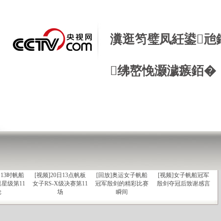
岛残奥帆比
[视频]青岛奥帆中心
[视频]环地中海帆船
[视频]16日奥运会帆
顺风顺水”
无障碍设施彰显人性
赛 帆船比赛也是享受
船女子双人艇-470级
瀵逛笉璧凤紝鍙兘
化
决赛
绋嶅悗灏濊瘯銆�
日13时奥运
[视频]18日13时帆船
[视频]18日13时帆船
[视频]21日13时帆船
艇470级决
男子多人艇 -470级 决
女子多人艇 -470级 决
男子公开托纳多级第
赛
赛
赛
11轮
日13时帆船
[视频]20日13点帆板
[回放]奥运女子帆船
[视频]女子帆船冠军
星级第11
女子RS-X级决赛第11
冠军殷剑的精彩比赛
殷剑夺冠后致谢感言
轮
场
瞬间