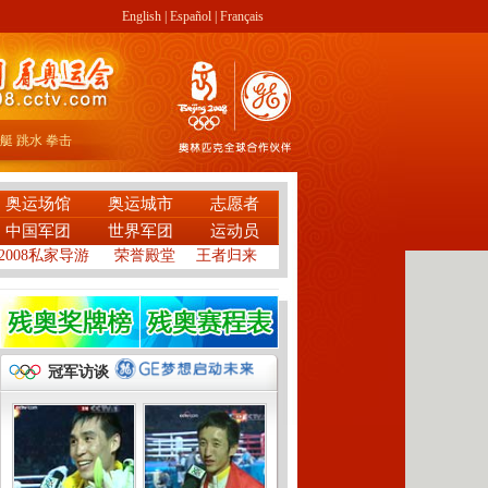
English
|
Español
|
Français
艇
跳水
拳击
奥运场馆
奥运城市
志愿者
中国军团
世界军团
运动员
2008私家导游
荣誉殿堂
王者归来
冠军访谈