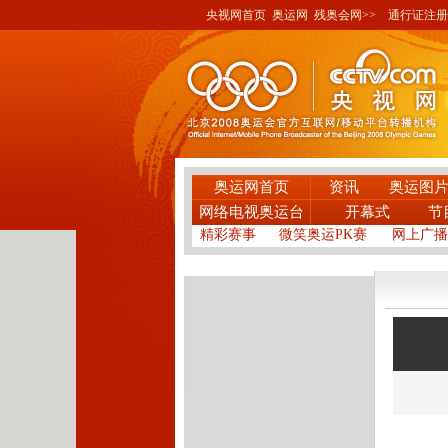
央视网首页
奥运网
残奥会网>>
通行证注册
奥运网首页
资讯
奥运图
网络电视奥运台
开幕式
节
精彩赛事
微笑奥运PK赛
网上广播