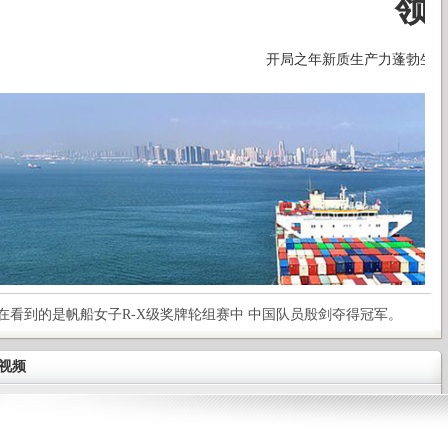
看到的是帆船女子R-X级奖牌轮组赛中 中国队员殷剑夺得冠军。
视频