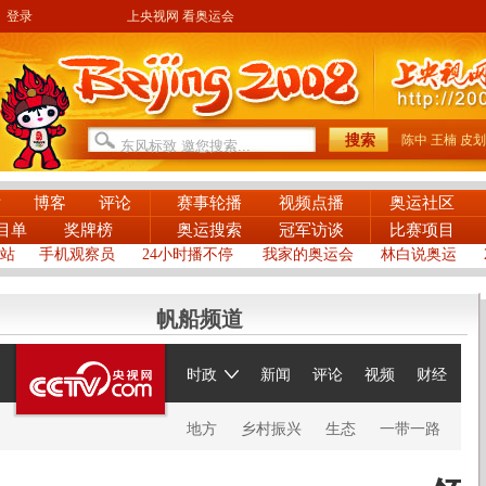
登录
上央视网 看奥运会
陈中
王楠
皮划
片
博客
评论
赛事轮播
视频点播
奥运社区
目单
奖牌榜
奥运搜索
冠军访谈
比赛项目
站
手机观察员
24小时播不停
我家的奥运会
林白说奥运
帆船频道