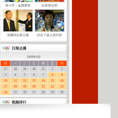
张小平：金牌梦想
向世界证明
演播间众星云集
付出了超人的代价
日期点播
2008年8月
日
一
二
三
四
五
六
27
28
29
30
31
1
2
3
4
5
6
7
8
9
10
11
12
13
14
15
16
17
18
19
20
21
22
23
24
25
26
27
28
29
30
视频排行
[爱看NBA]4月27日：尼克斯VS凯尔...
[NBA]4月27日：尼克斯VS凯尔特人...