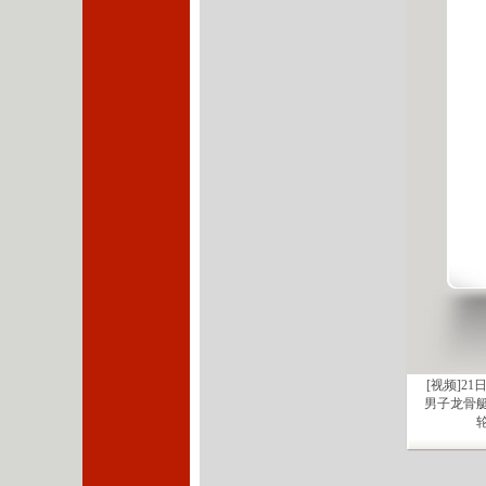
[视频]青
赛首日“
[视频]18
会男子双人
[视频]21
男子龙骨艇