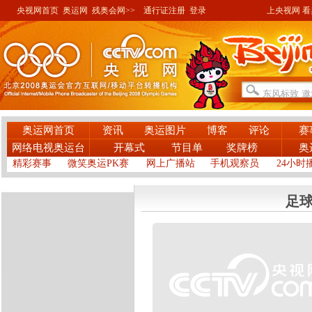
央视网首页
奥运网
残奥会网>>
通行证注册
登录
上央视网 看奥
奥运网首页
资讯
奥运图片
博客
评论
赛
网络电视奥运台
开幕式
节目单
奖牌榜
奥
精彩赛事
微笑奥运PK赛
网上广播站
手机观察员
24小时
足