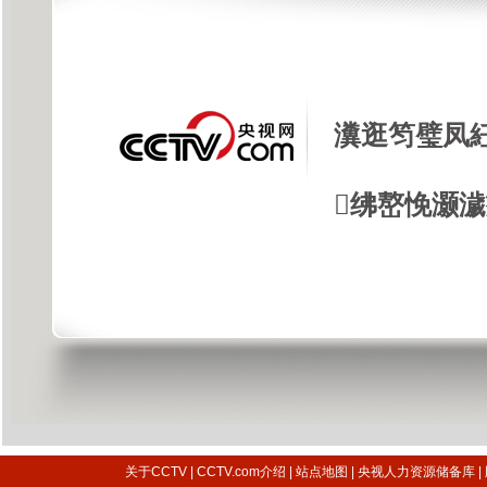
瀵逛笉璧凤
绋嶅悗灏
关于CCTV
|
CCTV.com介绍
|
站点地图
|
央视人力资源储备库
|