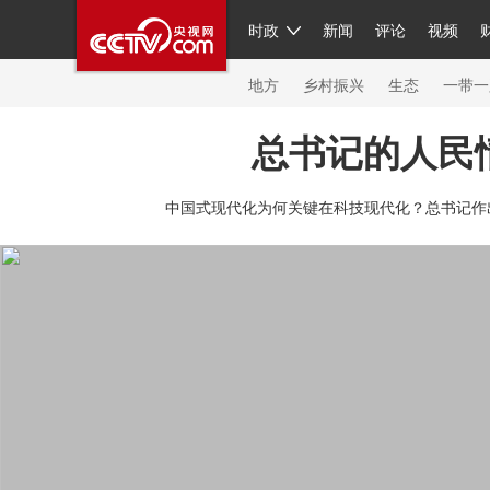
时政
新闻
评论
视频
人民领袖习近平
直播
繁体
片库
海外频道
栏目大全
联播+
iPanda
中国领
节目单
Engl
地方
乡村振兴
生态
一带一
总书记的人民
总台春晚
网络春晚
共产党员网
秧纪录
纪
中国式现代化为何关键在科技现代化？总书记作
新闻
国内
国际
评论
经济
军事
科技
人民领袖习近平
联播+
热解读
天天学习
习
视频
小央视频
小央直播
直播中国
熊猫频
现场
前线
比划
快看
蓝海中国
新兵请入
体育
直播
竞猜
2026年世界杯
2026年冬奥
VIP会员
CCTV奥林匹克频道
生活体育大会
体