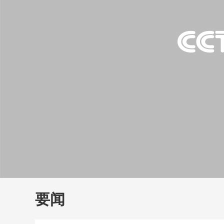
财经
教育
乡村振兴
生态环境
一带一路
大国智造
大国展会
大国保险
云顶对话
云
CCTV.节目官网
直播
节目单
栏目
片库
要闻