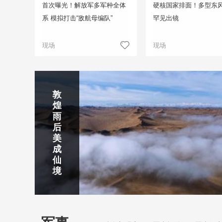
首次曝光！解放军多军种全体
硬核国家排面！多型东
系 模拟打击“敌航母编队”
罕见出镜
现场
现场
正在直播
敦
吉
南
秦
剑
云
煌
林
京
焦
皇
川
烟
探
雨
市
玄
作
岛
下
雨
古
后
北
武
红
金
梅
齐
北
美
山
湖
石
梦
岭
云
水
成
静赏京娘湖
公
景
峡
海
瀑
山
镇
仙
园
区
湾
布
京娘湖位于邯郸武安市口上村北，常年平均气温19摄氏度，夏
境
温26摄氏度，是避暑休闲佳地。