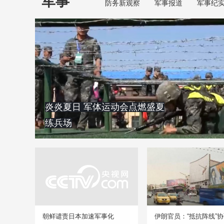
军事
防务新观察
军事报道
军事纪
炎炎夏日 军体运动会点燃盛夏
练兵场
朝鲜谴责日本加速军事化
伊朗官员：“抵抗阵线”