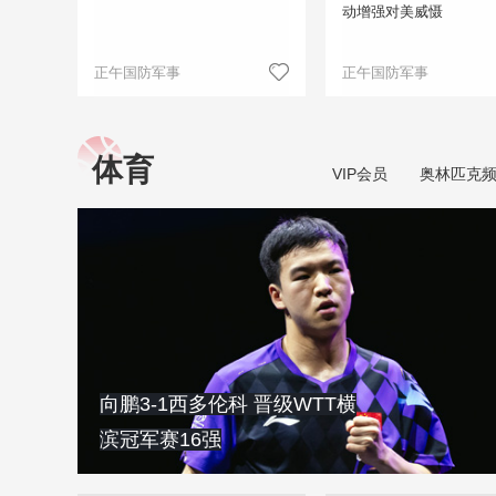
动增强对美威慑
正午国防军事
正午国防军事
体育
VIP会员
奥林匹克
向鹏3-1西多伦科 晋级WTT横
滨冠军赛16强