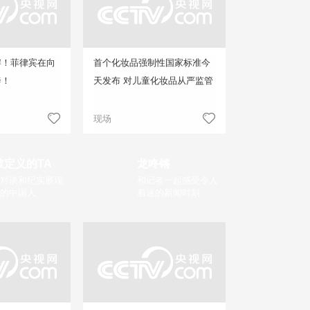
衅！菲律宾在向
首个化妆品强制性国家标准今
奔！
天发布 对儿童化妆品从严监管
现场
被定义的TA
龙咚锵
对谈和纪实展现
和记者一起感受令人
的中国人
着迷的新闻时刻