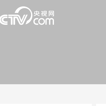
一路
央博
非遗
文化
旅游
科普
健康
乐龄
阅读
话
云起
超级工厂
智敬中国
全民健康
颜选攻略
海洋
片库
热播榜
总台企业白名单