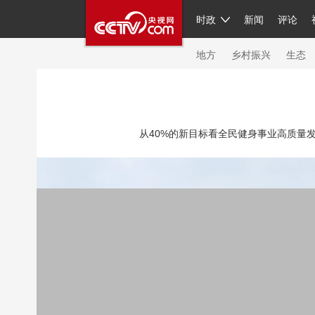
时政
新闻
评论
人民领袖习近平
直播
繁体
片库
海外频道
栏目大全
联播+
iPand
地方
乡村振兴
生态
总台春晚
网络春晚
共产党员网
秧纪
从40%的新目标看全民健身事业高质量发展
新闻
国内
国际
评论
经济
军事
人民领袖习近平
联播+
热解读
天天学
视频
小央视频
小央直播
直播中国
现场
前线
比划
快看
蓝海中国
体育
直播
竞猜
2026年世界杯
20
VIP会员
CCTV奥林匹克频道
生活体育大