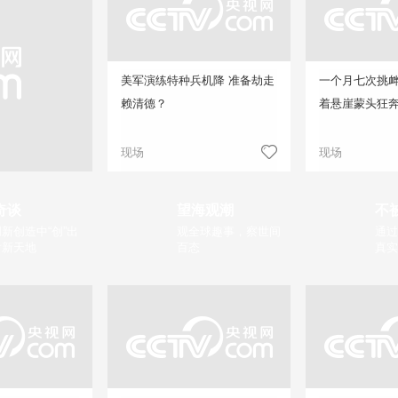
美军演练特种兵机降 准备劫走
一个月七次挑
赖清德？
着悬崖蒙头狂
现场
现场
奇谈
望海观潮
不
新创造中“创”出
观全球趣事，察世间
通过
片新天地
百态
真实