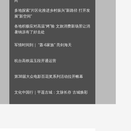
向
艺术
汽车
数智
5G
产业+
多地探索“片区化推进乡村振兴”新路径 打开发
展“新空间”
时尚
天气
才艺
网展
央央好物
各地积极应对高温“烤”验 文旅消费新场景让消
暑纳凉有了好去处
军情时间到｜ “轰-6家族” 亮剑海天
杭台高铁温玉段开通运营
第38届大众电影百花奖系列活动拉开帷幕
文化中国行｜平遥古城：文脉长存 古城焕彩