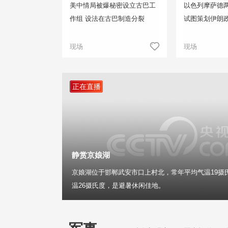
美中情局被爆秘密设立古巴工
以色列摩萨德两
作组 设法在古巴制造分裂
试图策划伊朗
现场
现场
正在直播
静赏京娘湖
京娘湖位于邯郸武安市口上村北，常年平均气温19摄
温26摄氏度，是避暑休闲佳地。