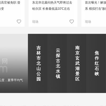
高官被免职 曾
东北华北最闷热天气即将过去
首次曝光！解
政变
哈尔滨 长春最低温10℃左右
系 模拟打击“敌
现场
现场
吉
南
云
林
京
焦
探
市
玄
作
古
北
武
红
北
山
湖
石
水
公
景
峡
镇
园
区
氏度，夏季平均气