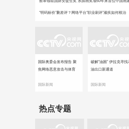
蔡皋领取国际安徒生奖 系插画奖项60年来首位中国画
“明码标价”删差评？网络平台“职业刷评”顽疾如何根治
国际奥委会发布报告 聚
破解“油困” 伊拉克寻找
焦网络恶意攻击与体育
油出口新通道
国际新闻
国际新闻
热点专题