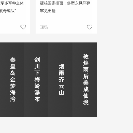
放军多军种全体
硬核国家排面！多型东风导弹
航母编队”
罕见出镜
现场
敦
秦
剑
煌
皇
川
烟
雨
岛
下
雨
后
金
梅
齐
美
梦
岭
云
成
海
瀑
山
仙
湾
布
境