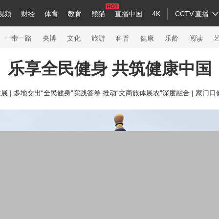
视频
财经
体育
教育
熊猫
直播中国
4K
CCTV.直播
a
中国领导人
节目单
English
听音
Монгол
央视快评
微视频
习式妙语
主持人
下载央视影音
热解读
天天学习
一带一路
央博
文化
旅游
科普
健康
乐龄
阅读
乐享全民健身 共筑健康中国
录
纪录片网
国家大剧院
大型活动
 |
多地交出“全民健身”实践答卷 推动“文商旅体展农”深度融合 |
家门口健
科技
法治
文娱
人物
公益
图片
习
习式妙语
央视快评
央视网评
光华锐评
锋面
熊猫频道
VR/AR
4K专区
全景新闻
新兵请入列
人生第一次
人生第二次
26年冬奥会
CBA
NBA
中超
国足
国际足球
网球
综合
会
体育江湖
文化体育
冰雪道路
足球道路