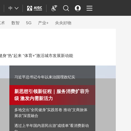
中
艺术
数智
5G
产业+
央央好物
身“热”起来 “体育+”激活城市发展新动能
习近平总书记今年以来治国理政纪实
新思想引领新征程｜服务消费扩容升
级 激发内需新活力
多地交出“全民健身”实践答卷 推动“文商旅体
体育
展农”深度融合
透过上半年国内居民出游“成绩单”看消费新动