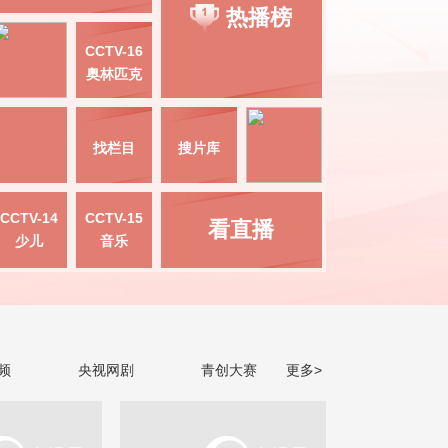
热播榜
CCTV-16
奥林匹克
找栏目
搜片库
CCTV-14
CCTV-15
看直播
少儿
音乐
频
央视网剧
青创大赛
更多>