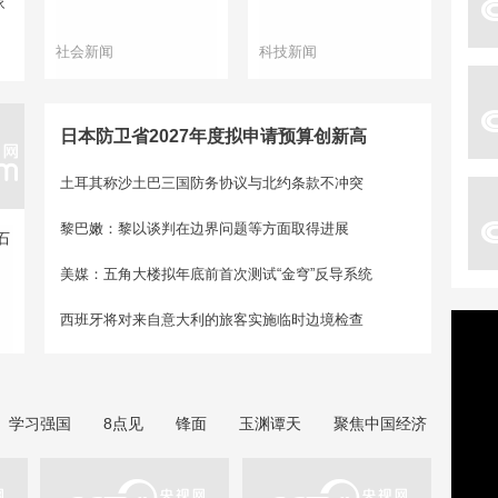
家
社会新闻
科技新闻
日本防卫省2027年度拟申请预算创新高
土耳其称沙土巴三国防务协议与北约条款不冲突
黎巴嫩：黎以谈判在边界问题等方面取得进展
石
美媒：五角大楼拟年底前首次测试“金穹”反导系统
西班牙将对来自意大利的旅客实施临时边境检查
学习强国
8点见
锋面
玉渊谭天
聚焦中国经济