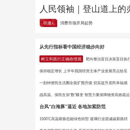
人民领袖｜登山道上的
联播+
消费市场开局起势
从先行指标看中国经济稳步向好
树立和践行正确政绩观
靶向整治盲目决策盲目执
保持稳定增长 上半年我国经营主体产业发展亮点纷呈
一刻钟便民生活圈全面扩围升级 切实提升居民幸福感
战高温、保民生加“数”蝶变 智慧力量保障物资高效疏运
台风“白海豚”逼近 各地加紧防范
1500℃高温熔炼也能绿色转型 玻璃行业迎减碳新路径