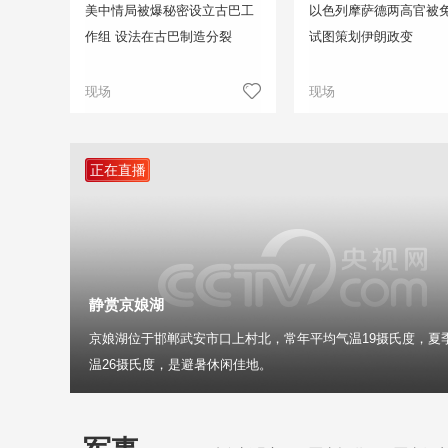
美中情局被爆秘密设立古巴工
以色列摩萨德两高官被免
作组 设法在古巴制造分裂
试图策划伊朗政变
现场
现场
正在直播
静赏京娘湖
京娘湖位于邯郸武安市口上村北，常年平均气温19摄氏度，夏
温26摄氏度，是避暑休闲佳地。