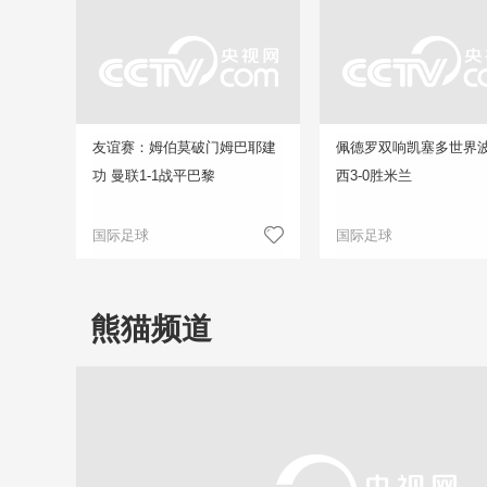
友谊赛：姆伯莫破门姆巴耶建
佩德罗双响凯塞多世界波
功 曼联1-1战平巴黎
西3-0胜米兰
国际足球
国际足球
熊猫频道