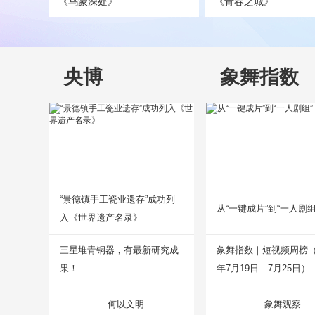
《乌蒙深处》
《青春之城》
央博
象舞指数
“景德镇手工瓷业遗存”成功列
从“一键成片”到“一人剧组
入《世界遗产名录》
三星堆青铜器，有最新研究成
象舞指数｜短视频周榜（2
果！
年7月19日—7月25日）
何以文明
象舞观察