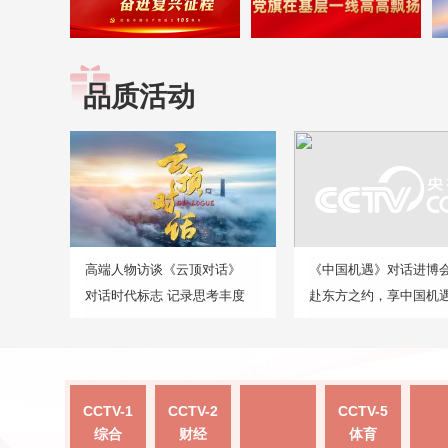
品质活动
高端人物访谈《云顶对话》
《中国机遇》对话进博
对话时代标志 记录思考丰度
赴东方之约，享中国机
CCTV-1
CCTV-2
CCTV-5
综合
财经
体育