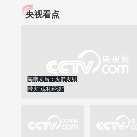
央视看点
小央视频
全民健康
央视网原创视频子品牌，
提高全民健康素养水
以更加贴近年轻人的视
助力“健康中国2030”
角，有趣、有料、有故事
略。央视网《全民健
的方式解读时代。
康》，向所有人分享
知识！
海南文昌：火箭发射
带火“观礼经济”