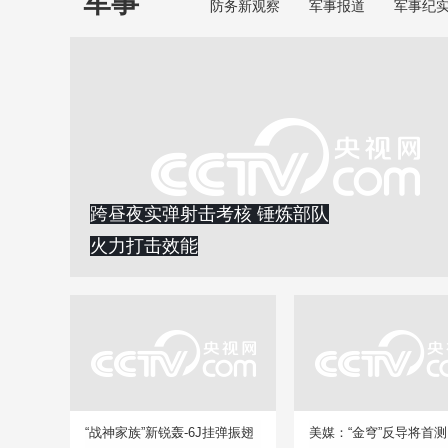
军事
防务新观察
军事报道
军事纪
跨昼夜实弹射击考核 锤炼部队
火力打击效能
“战神家族”新锐轰-6J挂弹振翅
美媒：“金穹”反导将首测