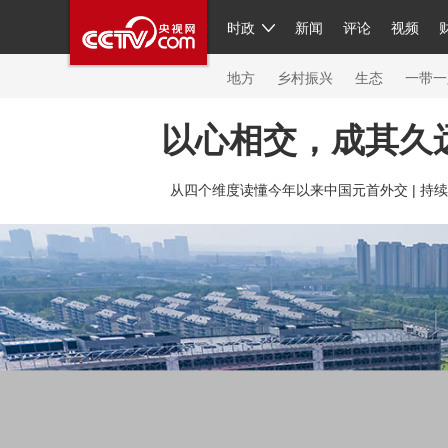
时政
新闻
评论
视频
人民领袖习近平
直播
繁体
片库
海外频道
栏目大全
联播+
iPanda
中国领
节目单
Engl
地方
乡村振兴
生态
一带一
以心相交，成其久
总台春晚
网络春晚
共产党员网
秧纪录
纪
从四个维度读懂今年以来中国元首外交 |
持续
新闻
国内
国际
评论
经济
军事
科技
人民领袖习近平
联播+
热解读
天天学习
习
视频
小央视频
小央直播
直播中国
熊猫频
现场
前线
比划
快看
蓝海中国
新兵请入
体育
直播
竞猜
2026年世界杯
2026年冬奥
VIP会员
CCTV奥林匹克频道
生活体育大会
体