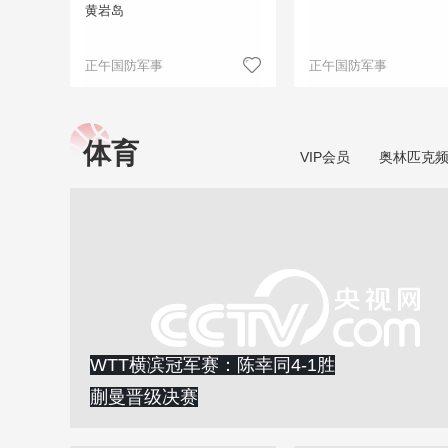
黄岩岛
正午国防军事
正午国防军事
体育
VIP会员
奥林匹克
WTT横滨冠军赛：陈幸同4-1胜
蒯曼晋级决赛