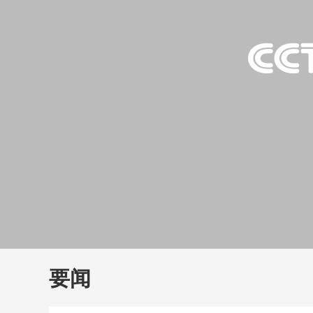
财经
教育
乡村振兴
生态环境
一带一路
大国智造
大国展会
大国保险
云顶对话
云
CCTV.节目官网
直播
节目单
栏目
片库
要闻