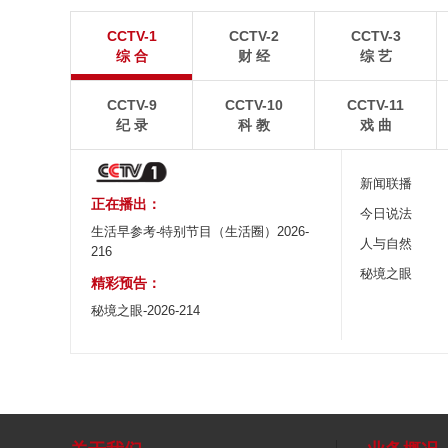
“大地指纹”奏响夏夜文旅乐章
青海大柴旦翡翠
CCTV-1
CCTV-2
CCTV-3
8月7日，贵州省毕节市大方县奢香古镇梯田音乐会在
青海海西蒙古族藏族自
综 合
财 经
综 艺
宛如“大地指纹”般的环形梯田上演。
游旺季。
CCTV-9
CCTV-10
CCTV-11
纪 录
科 教
戏 曲
新闻联播
正在播出：
今日说法
生活早参考-特别节目（生活圈）2026-
人与自然
216
秘境之眼
精彩预告：
秘境之眼-2026-214