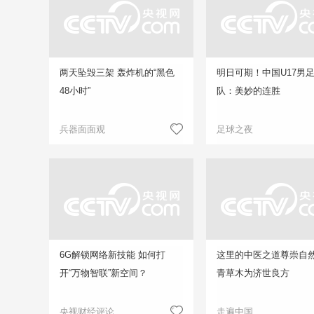
两天坠毁三架 轰炸机的“黑色
明日可期！中国U17男
48小时”
队：美妙的连胜
兵器面面观
足球之夜
6G解锁网络新技能 如何打
这里的中医之道尊崇自然
开“万物智联”新空间？
青草木为济世良方
央视财经评论
走遍中国