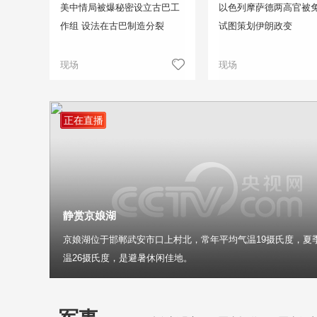
美中情局被爆秘密设立古巴工
以色列摩萨德两高官被免
作组 设法在古巴制造分裂
试图策划伊朗政变
现场
现场
正在直播
静赏京娘湖
京娘湖位于邯郸武安市口上村北，常年平均气温19摄氏度，夏
温26摄氏度，是避暑休闲佳地。