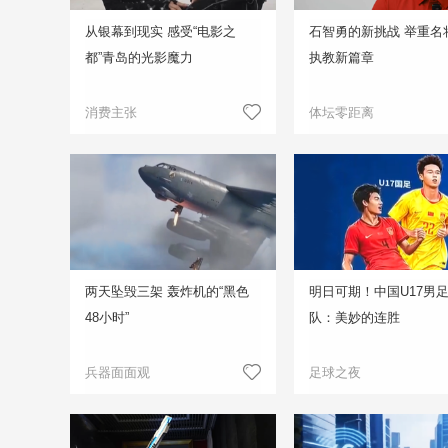
从银幕到现实 感受“电影之
石智勇的新挑战 举重名
都”青岛的光影魔力
执教新篇章
消费主张
体坛零距离
两天坠毁三架 轰炸机的“黑色
明日可期！中国U17男
48小时”
队：美妙的连胜
兵器面面观
足球之夜