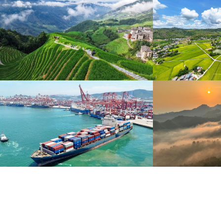
暑期出游 乐享美好时光
重庆梁平：优质
炎炎夏日，暑期旅游热度持续攀升。人们亲近山水，
8月6日，重庆梁平星
拥抱自然，在旅途中放松身心、增长见识。
熟，田园与村庄、道路