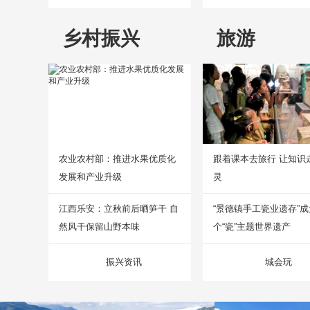
乡村振兴
旅游
农业农村部：推进水果优质化
跟着课本去旅行 让知识
发展和产业升级
灵
江西乐安：立秋前后晒笋干 自
“景德镇手工瓷业遗存”
然风干保留山野本味
个“瓷”主题世界遗产
振兴资讯
城会玩