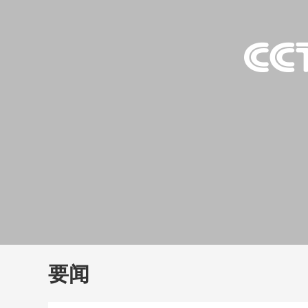
财经
教育
乡村振兴
生态环境
一带一路
大国智造
大国展会
大国保险
云顶对话
云
CCTV.节目官网
直播
节目单
栏目
片库
要闻