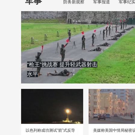
军事
防务新观察
军事报道
军事纪
“枪王”挑战赛 提升轻武器射击
水平
以色列称成功测试“箭”式反导
美媒称美国中情局秘密