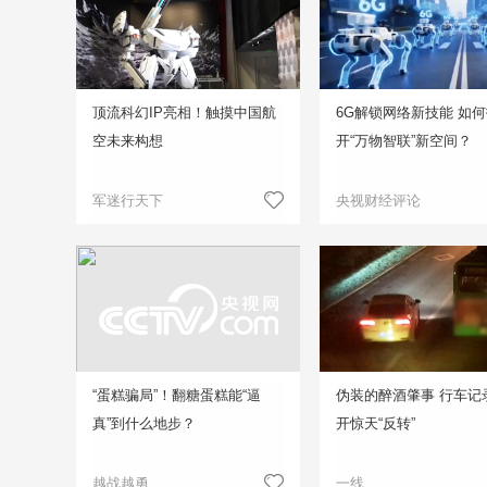
顶流科幻IP亮相！触摸中国航
6G解锁网络新技能 如
空未来构想
开“万物智联”新空间？
军迷行天下
央视财经评论
“蛋糕骗局”！翻糖蛋糕能“逼
伪装的醉酒肇事 行车记
真”到什么地步？
开惊天“反转”
越战越勇
一线