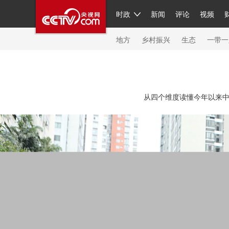
时政
新闻
评论
视频
人民领袖习近平
直播
繁体
片库
海外频道
栏目大全
联播+
iPanda
中国领
节目单
Engl
地方
乡村振兴
生态
一带一
总台春晚
网络春晚
共产党员网
秧纪录
纪
从四个维度读懂今年以来中
新闻
国内
国际
评论
经济
军事
科技
人民领袖习近平
联播+
热解读
天天学习
习
视频
小央视频
小央直播
直播中国
熊猫频
现场
前线
比划
快看
蓝海中国
新兵请入
体育
直播
竞猜
2026年世界杯
2026年冬奥
VIP会员
CCTV奥林匹克频道
生活体育大会
体