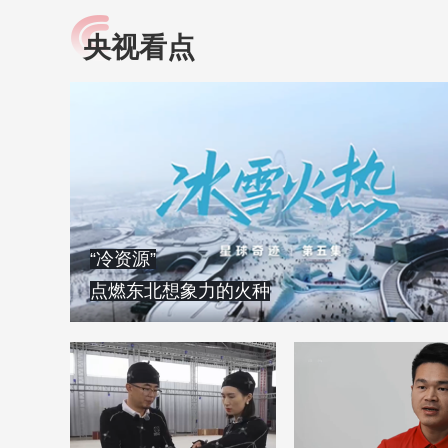
央视看点
小央视频
全民健康
央视网原创视频子品牌，
提高全民健康素养水
以更加贴近年轻人的视
助力“健康中国2030”
角，有趣、有料、有故事
略。央视网《全民健
的方式解读时代。
康》，向所有人分享
知识！
“冷资源”
点燃东北想象力的火种