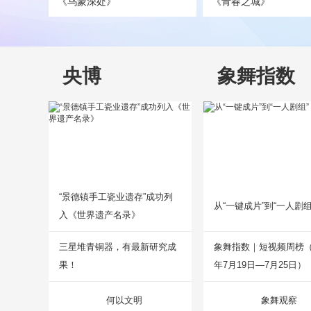
《乌蒙深处》
《青春之城》
央博
象舞指数
“景德镇手工瓷业遗存”成功列
从“一键成片”到“一人剧组
入《世界遗产名录》
三星堆青铜器，有最新研究成
象舞指数｜短视频周榜（2
果！
年7月19日—7月25日）
何以文明
象舞观察