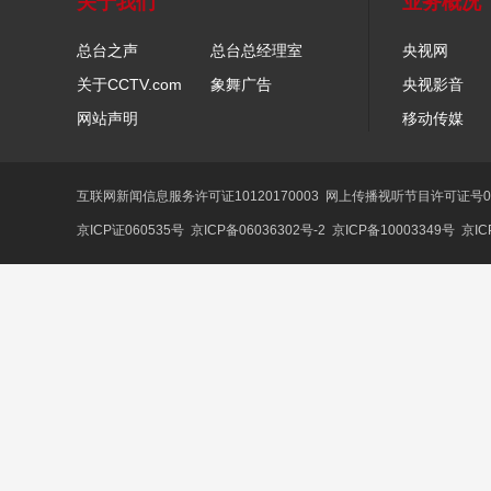
关于我们
业务概况
总台之声
总台总经理室
央视网
关于CCTV.com
象舞广告
央视影音
网站声明
移动传媒
互联网新闻信息服务许可证10120170003
网上传播视听节目许可证号01
京ICP证060535号
京ICP备06036302号-2
京ICP备10003349号
京IC