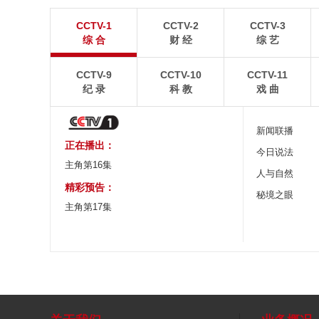
青岛港今年新辟16条国际航线
河北承德：金山
CCTV-1
CCTV-2
CCTV-3
8月5日，“科伦坡”轮缓缓驶离山东港口青岛港前湾联
8月6日，河北承德，
综 合
财 经
综 艺
合集装箱码头。
下，呈现出雄浑壮阔的
CCTV-9
CCTV-10
CCTV-11
纪 录
科 教
戏 曲
新闻联播
正在播出：
今日说法
主角第16集
人与自然
精彩预告：
秘境之眼
主角第17集