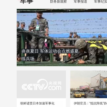
军事
防务新观察
军事报道
军事纪
炎炎夏日 军体运动会点燃盛夏
练兵场
朝鲜谴责日本加速军事化
伊朗官员：“抵抗阵线”