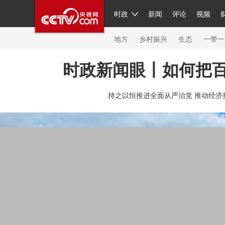
时政
新闻
评论
视频
人民领袖习近平
直播
繁体
片库
海外频道
栏目大全
联播+
iPanda
中国领
节目单
Engl
地方
乡村振兴
生态
一带一
时政新闻眼丨如何把
总台春晚
网络春晚
共产党员网
秧纪录
纪
持之以恒推进全面从严治党 推动经济
新闻
国内
国际
评论
经济
军事
科技
人民领袖习近平
联播+
热解读
天天学习
习
视频
小央视频
小央直播
直播中国
熊猫频
现场
前线
比划
快看
蓝海中国
新兵请入
体育
直播
竞猜
2026年世界杯
2026年冬奥
VIP会员
CCTV奥林匹克频道
生活体育大会
体