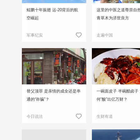
鲲鹏十年振翅 运-20背后的航
这里的中医之道尊崇自然
空崛起
青草木为济世良方
军事纪实
走遍中国
替父顶罪 是亲情的成全还是串
一碗面皮子 半碗醋卤子
通的“诈骗”？
何“酸”出亿万财？
今日说法
生财有道