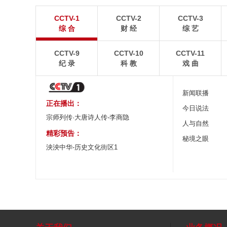
“空中校车”托举云端求学路
四川眉山：瓦屋
CCTV-1
CCTV-2
CCTV-3
二号悬崖电梯“扶摇梯”近日正式投运，将山乡学子单
瓦屋山雄浑平顶与峨眉
综 合
财 经
综 艺
程3个多小时的求学路缩减至30分钟。
熠生辉。
CCTV-9
CCTV-10
CCTV-11
纪 录
科 教
戏 曲
新闻联播
正在播出：
今日说法
宗师列传·大唐诗人传-李商隐
人与自然
精彩预告：
秘境之眼
泱泱中华-历史文化街区1