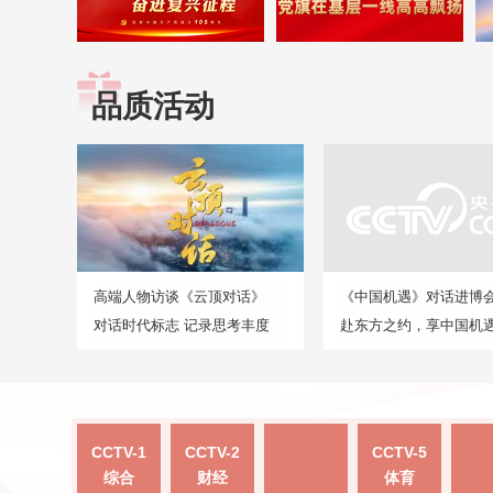
品质活动
高端人物访谈《云顶对话》
《中国机遇》对话进博
对话时代标志 记录思考丰度
赴东方之约，享中国机
CCTV-1
CCTV-2
CCTV-5
综合
财经
体育