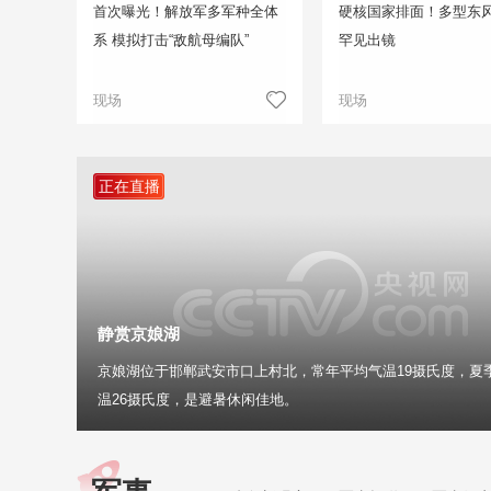
首次曝光！解放军多军种全体
硬核国家排面！多型东
系 模拟打击“敌航母编队”
罕见出镜
现场
现场
正在直播
静赏京娘湖
京娘湖位于邯郸武安市口上村北，常年平均气温19摄氏度，夏
温26摄氏度，是避暑休闲佳地。