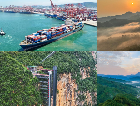
青岛港今年新辟16条国际航线
河北承德：金山
8月5日，“科伦坡”轮缓缓驶离山东港口青岛港前湾联
8月6日，河北承德，
合集装箱码头。
下，呈现出雄浑壮阔的