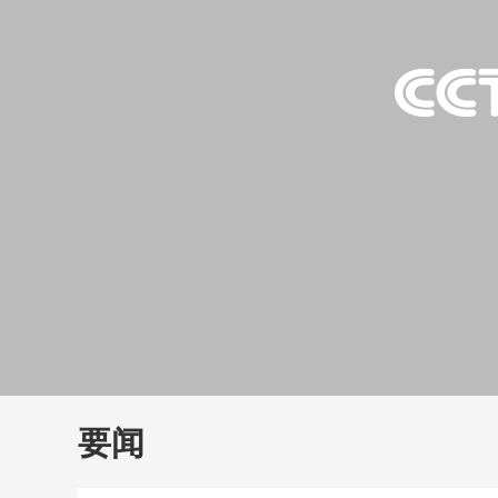
财经
教育
乡村振兴
生态环境
一带一路
大国智造
大国展会
大国保险
云顶对话
云
CCTV.节目官网
直播
节目单
栏目
片库
要闻