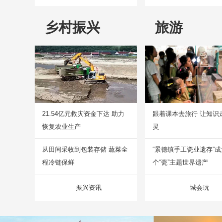
乡村振兴
旅游
21.54亿元救灾资金下达 助力
跟着课本去旅行 让知识
恢复农业生产
灵
从田间采收到包装存储 蔬菜全
“景德镇手工瓷业遗存”
程冷链保鲜
个“瓷”主题世界遗产
振兴资讯
城会玩