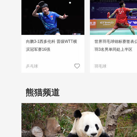
向鹏3-1西多伦科 晋级WTT横
世界羽毛球锦标赛签表公
滨冠军赛16强
羽3名男单同处上半区
乒乓球
羽毛球
熊猫频道