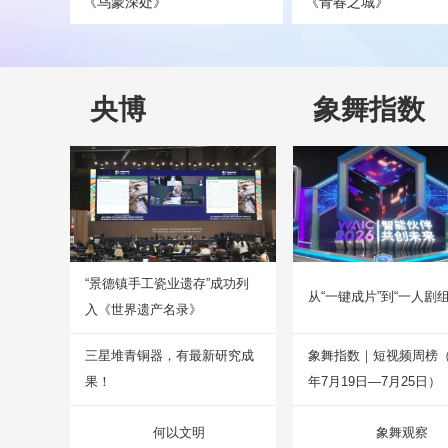
《乌蒙深处》
《青春之城》
央博
象舞指数
“景德镇手工瓷业遗存”成功列
从“一键成片”到“一人剧组
入《世界遗产名录》
三星堆青铜器，有最新研究成
象舞指数｜短视频周榜（2
果！
年7月19日—7月25日）
何以文明
象舞观察