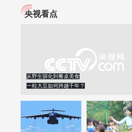
央视看点
小央视频
全民健康
央视网原创视频子品牌，
提高全民健康素养水
以更加贴近年轻人的视
助力“健康中国2030”
角，有趣、有料、有故事
略。央视网《全民健
的方式解读时代。
康》，向所有人分享
知识！
从野生驯化到餐桌美食
一粒大豆如何跨越千年？