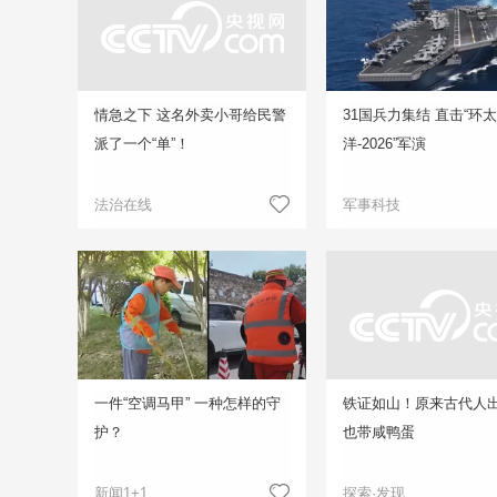
情急之下 这名外卖小哥给民警
31国兵力集结 直击“环
派了一个“单”！
洋-2026”军演
法治在线
军事科技
一件“空调马甲” 一种怎样的守
铁证如山！原来古代人
护？
也带咸鸭蛋
新闻1+1
探索·发现