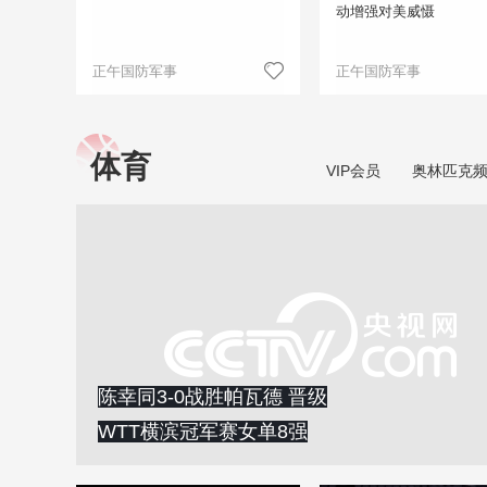
动增强对美威慑
正午国防军事
正午国防军事
体育
VIP会员
奥林匹克
陈幸同3-0战胜帕瓦德 晋级
WTT横滨冠军赛女单8强