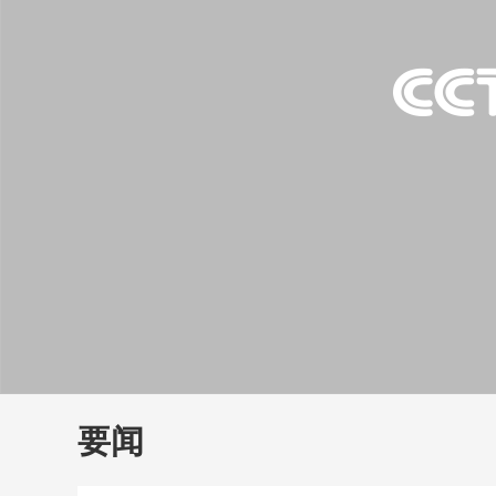
财经
教育
乡村振兴
生态环境
一带一路
大国智造
大国展会
大国保险
云顶对话
云
CCTV.节目官网
直播
节目单
栏目
片库
要闻