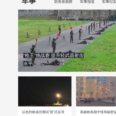
军事
防务新观察
军事报道
军事纪
“枪王”挑战赛 提升轻武器射击
水平
以色列称成功测试“箭”式反导
美媒称美国中情局秘密