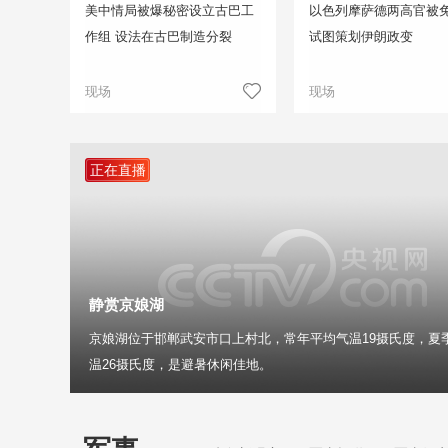
美中情局被爆秘密设立古巴工
以色列摩萨德两高官被免
作组 设法在古巴制造分裂
试图策划伊朗政变
现场
现场
正在直播
静赏京娘湖
京娘湖位于邯郸武安市口上村北，常年平均气温19摄氏度，夏
温26摄氏度，是避暑休闲佳地。