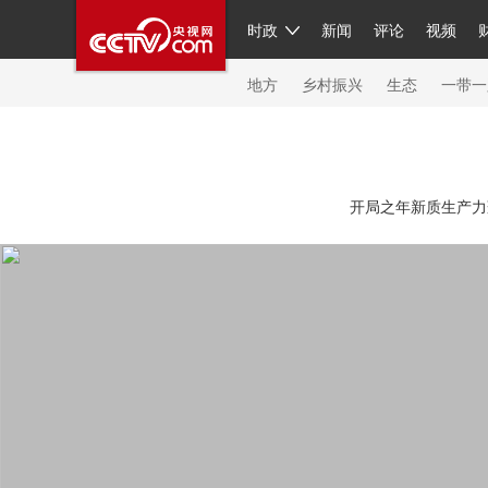
时政
新闻
评论
视频
人民领袖习近平
直播
繁体
片库
海外频道
栏目大全
联播+
iPanda
中国领
节目单
Engl
地方
乡村振兴
生态
一带一
总台春晚
网络春晚
共产党员网
秧纪录
纪
开局之年新质生产力蓬
新闻
国内
国际
评论
经济
军事
科技
人民领袖习近平
联播+
热解读
天天学习
习
视频
小央视频
小央直播
直播中国
熊猫频
现场
前线
比划
快看
蓝海中国
新兵请入
体育
直播
竞猜
2026年世界杯
2026年冬奥
VIP会员
CCTV奥林匹克频道
生活体育大会
体