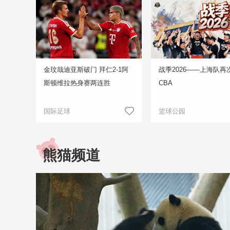
金玟哉迪亚斯破门 拜仁2-1阿
战季2026——上海队再
斯顿维拉热身赛两连胜
CBA
国际足球
篮球公园
熊猫频道