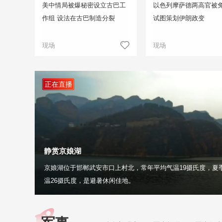
美中情局被爆秘密设立古巴工
以色列摩萨德两高官被免
作组 设法在古巴制造分裂
试图策划伊朗政变
现场
现场
正在直播
静赏京娘湖
京娘湖位于邯郸武安市口上村北，常年平均气温19摄氏度，夏
温26摄氏度，是避暑休闲佳地。