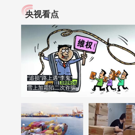
央视看点
小央视频
全民健康
央视网原创视频子品牌，
提高全民健康素养水
以更加贴近年轻人的视
助力“健康中国2030”
角，有趣、有料、有故事
略。央视网《全民健
的方式解读时代。
康》，向所有人分享
知识！
“追损”路上遇“李鬼”
雪上加霜陷二次诈骗