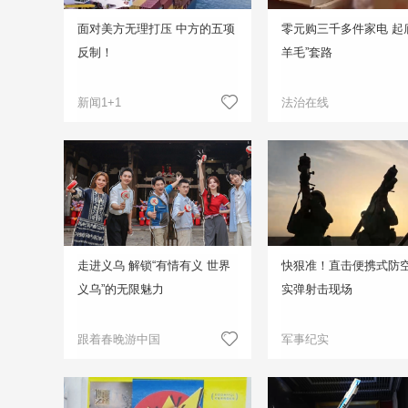
面对美方无理打压 中方的五项
零元购三千多件家电 起
反制！
羊毛”套路
新闻1+1
法治在线
走进义乌 解锁“有情有义 世界
快狠准！直击便携式防
义乌”的无限魅力
实弹射击现场
跟着春晚游中国
军事纪实