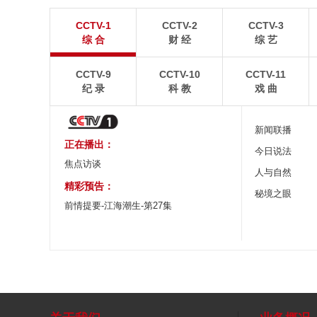
暑期出游 乐享美好时光
重庆梁平：优质
CCTV-1
CCTV-2
CCTV-3
炎炎夏日，暑期旅游热度持续攀升。人们亲近山水，
8月6日，重庆梁平星
综 合
财 经
综 艺
拥抱自然，在旅途中放松身心、增长见识。
熟，田园与村庄、道路
CCTV-9
CCTV-10
CCTV-11
纪 录
科 教
戏 曲
新闻联播
正在播出：
今日说法
焦点访谈
人与自然
精彩预告：
秘境之眼
前情提要-江海潮生-第27集