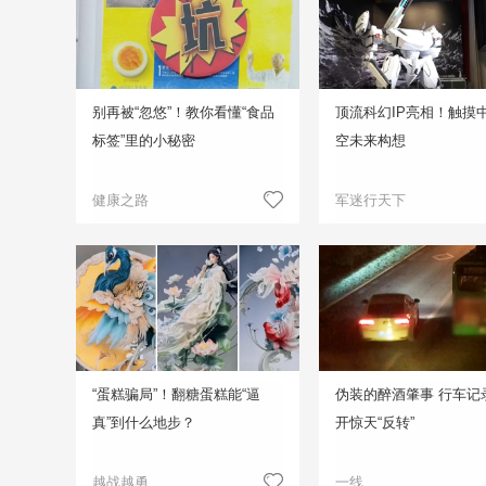
别再被“忽悠”！教你看懂“食品
顶流科幻IP亮相！触摸
标签”里的小秘密
空未来构想
健康之路
军迷行天下
“蛋糕骗局”！翻糖蛋糕能“逼
伪装的醉酒肇事 行车记
真”到什么地步？
开惊天“反转”
越战越勇
一线