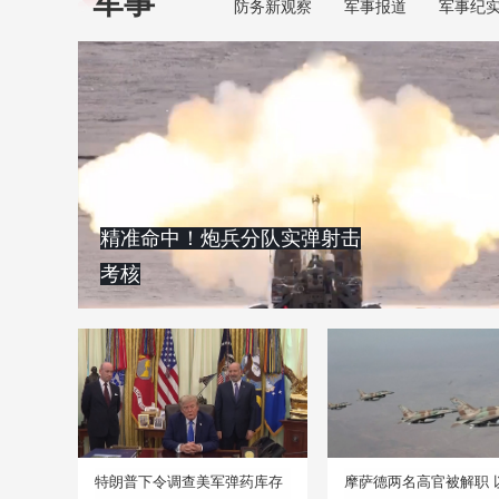
军事
防务新观察
军事报道
军事纪
精准命中！炮兵分队实弹射击
考核
特朗普下令调查美军弹药库存
摩萨德两名高官被解职 