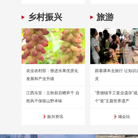
乡村振兴
旅游
农业农村部：推进水果优质化
跟着课本去旅行 让知识
发展和产业升级
灵
江西乐安：立秋前后晒笋干 自
“景德镇手工瓷业遗存”
然风干保留山野本味
个“瓷”主题世界遗产
振兴资讯
城会玩