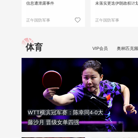
信息遭泄露事件
未落实更迭伊朗政权计
正午国防军事
正午国防军事
体育
VIP会员
奥林匹克
WTT横滨冠军赛：陈幸同4-0大
藤沙月 晋级女单四强