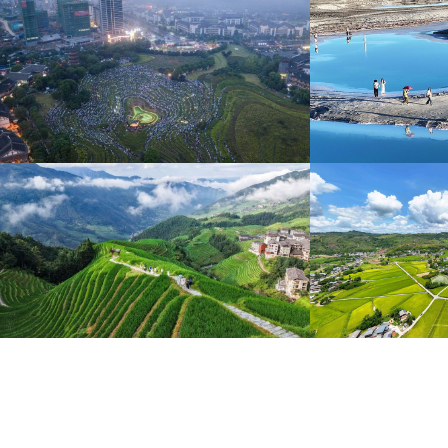
“大地指纹”奏响夏夜文旅乐章
青海大柴旦翡翠
8月7日，贵州省毕节市大方县奢香古镇梯田音乐会在
青海海西蒙古族藏族自
宛如“大地指纹”般的环形梯田上演。
游旺季。