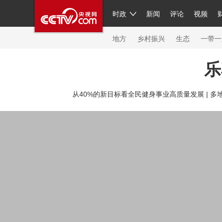
时政
新闻
评论
视频
人民领袖习近平
直播
繁体
片库
海外频道
栏目大全
联播+
iPanda
中国领
节目单
Engl
地方
乡村振兴
生态
一带一
乐
总台春晚
网络春晚
共产党员网
秧纪录
纪
从40%的新目标看全民健身事业高质量发展 |
多地
新闻
国内
国际
评论
经济
军事
科技
人民领袖习近平
联播+
热解读
天天学习
习
视频
小央视频
小央直播
直播中国
熊猫频
现场
前线
比划
快看
蓝海中国
新兵请入
体育
直播
竞猜
2026年世界杯
2026年冬奥
VIP会员
CCTV奥林匹克频道
生活体育大会
体