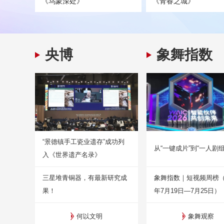
《乌蒙深处》
《青春之城》
央博
象舞指数
“景德镇手工瓷业遗存”成功列
从“一键成片”到“一人剧组
入《世界遗产名录》
三星堆青铜器，有最新研究成
象舞指数｜短视频周榜（2
果！
年7月19日—7月25日）
何以文明
象舞观察