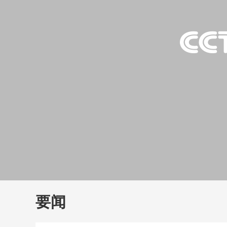
财经
教育
乡村振兴
生态环境
一带一路
大国智造
大国展会
大国保险
云顶对话
云
CCTV.节目官网
直播
节目单
栏目
片库
要闻