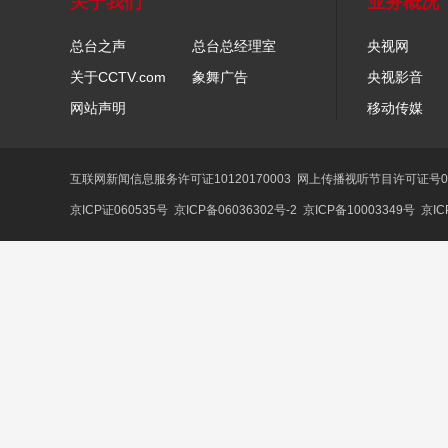
关于我们
业务概况
总台之声
总台总经理室
央视网
关于CCTV.com
象舞广告
央视影音
网站声明
移动传媒
互联网新闻信息服务许可证10120170003
网上传播视听节目许可证号01
京ICP证060535号
京ICP备06036302号-2
京ICP备10003349号
京IC