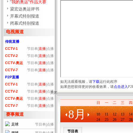
"我的奥运"作品大赛
梁宏达奥运评书
开幕式特别报道
闭幕式特别报道
电视频道
传统直播
CCTV-1
节目单
|
直播
|
点播
CCTV-2
节目单
|
直播
|
点播
CCTV-奥运
节目单
|
直播
|
点播
CCTV-7
节目单
|
直播
|
点播
P2P直播
如无法观看视频，请
下载
运行此程序
CCTV-1
节目单
|
直播
|
点播
如果您想获得更好的收看效果，请
点击进入
P
CCTV-2
节目单
|
直播
|
点播
关闭
CCTV-奥运
节目单
|
直播
|
点播
日
一
二
三
四
CCTV-7
节目单
|
直播
|
点播
8月
赛事频道
10
11
12
13
14
24
25
26
27
28
足球
节目单
|
点播
节目表