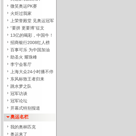
微笑奥运PK赛
火炬过我家
上荣誉殿堂 见奥运冠军
“要拼 更要博”征文
13亿的喝彩，中国牛！
招商银行2008红人榜
百事可乐 为中国加油
助圣火 耀珠峰
李宁会客厅
上海大众24小时播不停
东风标致王者归来
跳水梦之队
冠军访谈
冠军论坛
开幕式特别报道
奥运名栏
我的奥林匹克
奥运来了