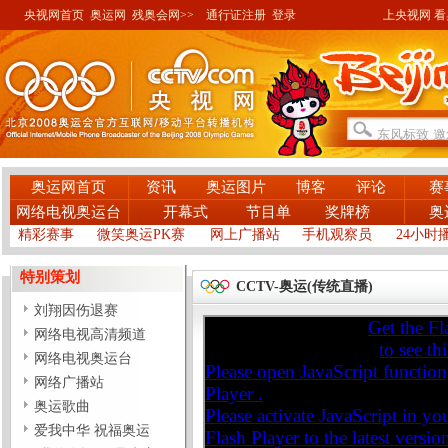
央视网首页
奥运网
残奥会网>>
通行证注册
登录
上央视网 看奥
奥运网首页
资讯
奥运图片
博客
评论
赛
网络电视奥运台
开幕式
节目单
奖牌榜
奥
精彩赛事
微笑奥运PK赛
网上广播站
手机观察员
24小时
特别策划
CCTV-奥运(传统直播)
刘翔因伤退赛
网络电视高清频道
网络电视奥运台
网络广播站
奥运歌曲
爱我中华 祝福奥运