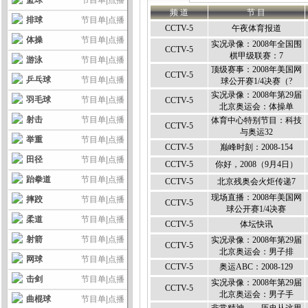
篮球
节目单
|
点播
频 道
节 目
排球
节目单
|
点播
CCTV-5
午夜体育报道
体操
节目单
|
点播
实况录像：2008年全国围
CCTV-5
棋甲级联赛：7
游泳
节目单
|
点播
顶级赛事：2008年美国网
CCTV-5
乒乓球
节目单
|
点播
球公开赛1/4决赛（?
实况录像：2008年第29届
羽毛球
节目单
|
点播
CCTV-5
北京奥运会：体操单
射击
节目单
|
点播
体育中心特别节目：科技
CCTV-5
与奥运32
举重
节目单
|
点播
CCTV-5
巅峰时刻：2008-154
田径
节目单
|
点播
CCTV-5
你好，2008（9月4日）
跆拳道
节目单
|
点播
CCTV-5
北京残奥会火炬传递7
现场直播：2008年美国网
摔跤
节目单
|
点播
CCTV-5
球公开赛1/4决赛
柔道
节目单
|
点播
CCTV-5
体坛快讯
射箭
节目单
|
点播
实况录像：2008年第29届
CCTV-5
北京奥运会：男子排
网球
节目单
|
点播
CCTV-5
奥运ABC：2008-129
击剑
节目单
|
点播
实况录像：2008年第29届
CCTV-5
北京奥运会：男子手
曲棍球
节目单
|
点播