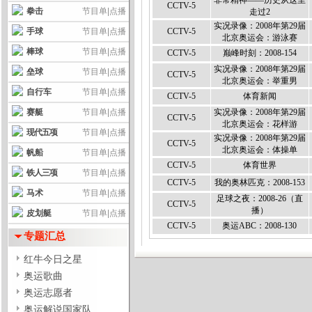
非常精神——历史从这里
CCTV-5
拳击
节目单
|
点播
走过2
实况录像：2008年第29届
手球
节目单
|
点播
CCTV-5
北京奥运会：游泳赛
棒球
节目单
|
点播
CCTV-5
巅峰时刻：2008-154
实况录像：2008年第29届
垒球
节目单
|
点播
CCTV-5
北京奥运会：举重男
自行车
节目单
|
点播
CCTV-5
体育新闻
赛艇
节目单
|
点播
实况录像：2008年第29届
CCTV-5
北京奥运会：花样游
现代五项
节目单
|
点播
实况录像：2008年第29届
CCTV-5
北京奥运会：体操单
帆船
节目单
|
点播
CCTV-5
体育世界
铁人三项
节目单
|
点播
CCTV-5
我的奥林匹克：2008-153
马术
节目单
|
点播
足球之夜：2008-26（直
CCTV-5
播）
皮划艇
节目单
|
点播
CCTV-5
奥运ABC：2008-130
专题汇总
红牛今日之星
奥运歌曲
奥运志愿者
奥运解说国家队