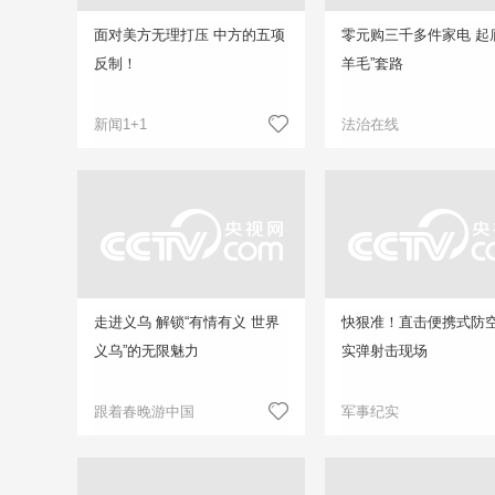
面对美方无理打压 中方的五项
零元购三千多件家电 起
反制！
羊毛”套路
新闻1+1
法治在线
走进义乌 解锁“有情有义 世界
快狠准！直击便携式防
义乌”的无限魅力
实弹射击现场
跟着春晚游中国
军事纪实