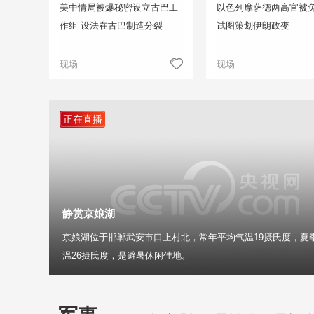
美中情局被爆秘密设立古巴工
以色列摩萨德两高官被免
作组 设法在古巴制造分裂
试图策划伊朗政变
现场
现场
正在直播
静赏京娘湖
京娘湖位于邯郸武安市口上村北，常年平均气温19摄氏度，夏
温26摄氏度，是避暑休闲佳地。