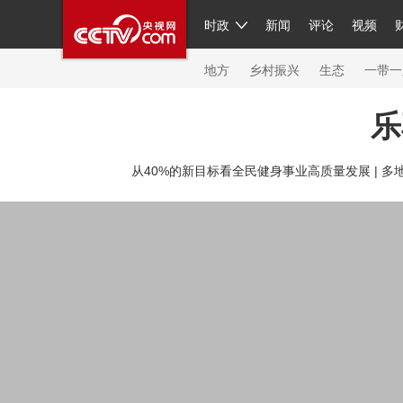
时政
新闻
评论
视频
人民领袖习近平
直播
繁体
片库
海外频道
栏目大全
联播+
iPanda
中国领
节目单
Engl
地方
乡村振兴
生态
一带一
乐
总台春晚
网络春晚
共产党员网
秧纪录
纪
从40%的新目标看全民健身事业高质量发展 |
多地
新闻
国内
国际
评论
经济
军事
科技
人民领袖习近平
联播+
热解读
天天学习
习
视频
小央视频
小央直播
直播中国
熊猫频
现场
前线
比划
快看
蓝海中国
新兵请入
体育
直播
竞猜
2026年世界杯
2026年冬奥
VIP会员
CCTV奥林匹克频道
生活体育大会
体