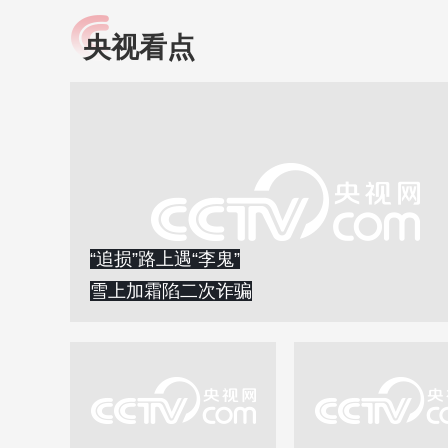
央视看点
小央视频
全民健康
央视网原创视频子品牌，
提高全民健康素养水
以更加贴近年轻人的视
助力“健康中国2030”
角，有趣、有料、有故事
略。央视网《全民健
的方式解读时代。
康》，向所有人分享
知识！
“追损”路上遇“李鬼”
雪上加霜陷二次诈骗