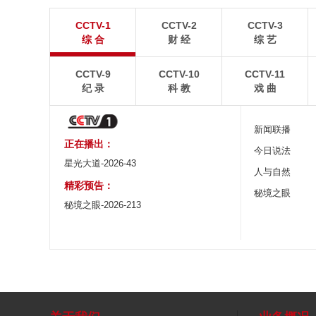
暑期出游 乐享美好时光
重庆梁平：优质
CCTV-1
CCTV-2
CCTV-3
炎炎夏日，暑期旅游热度持续攀升。人们亲近山水，
8月6日，重庆梁平星
综 合
财 经
综 艺
拥抱自然，在旅途中放松身心、增长见识。
熟，田园与村庄、道路
CCTV-9
CCTV-10
CCTV-11
纪 录
科 教
戏 曲
新闻联播
正在播出：
今日说法
星光大道-2026-43
人与自然
精彩预告：
秘境之眼
秘境之眼-2026-213