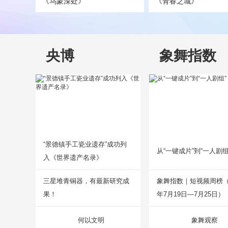
《乌蒙深处》
《青春之城》
央博
象舞指数
“景德镇手工瓷业遗存”成功列
从“一键成片”到“一人剧组
入《世界遗产名录》
三星堆青铜器，有最新研究成
象舞指数｜短视频周榜（2
果！
年7月19日—7月25日）
何以文明
象舞观察