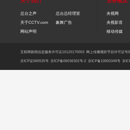
关于我们
业务概况
总台之声
总台总经理室
央视网
关于CCTV.com
象舞广告
央视影音
网站声明
移动传媒
互联网新闻信息服务许可证10120170003
网上传播视听节目许可证号01
京ICP证060535号
京ICP备06036302号-2
京ICP备10003349号
京IC