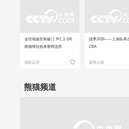
金玟哉迪亚斯破门 拜仁2-1阿
战季2026——上海队再
斯顿维拉热身赛两连胜
CBA
国际足球
篮球公园
熊猫频道