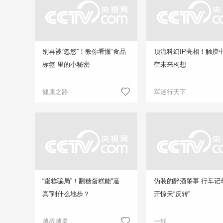
别再被“忽悠”！教你看懂“食品
顶流科幻IP亮相！触摸
标签”里的小秘密
空未来构想
健康之路
军迷行天下
“蛋糕骗局”！翻糖蛋糕能“逼
伪装的醉酒肇事 行车记
真”到什么地步？
开惊天“反转”
越战越勇
一线