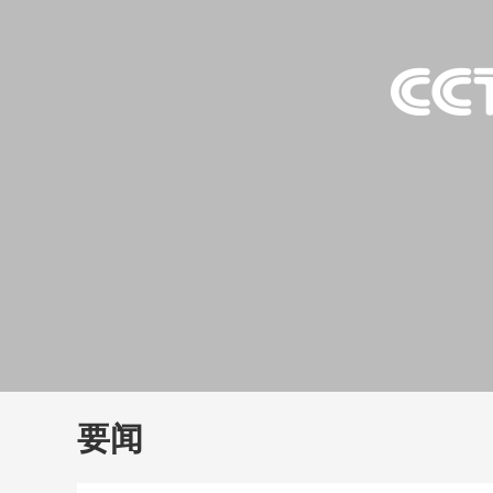
财经
教育
乡村振兴
生态环境
一带一路
大国智造
大国展会
大国保险
云顶对话
云
CCTV.节目官网
直播
节目单
栏目
片库
要闻