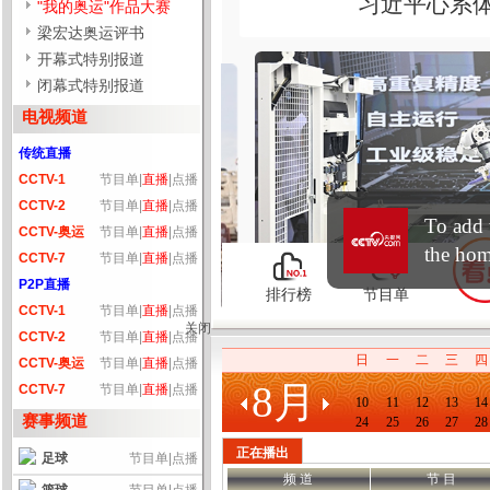
"我的奥运"作品大赛
梁宏达奥运评书
开幕式特别报道
闭幕式特别报道
电视频道
传统直播
CCTV-1
节目单
|
直播
|
点播
CCTV-2
节目单
|
直播
|
点播
CCTV-奥运
节目单
|
直播
|
点播
CCTV-7
节目单
|
直播
|
点播
P2P直播
CCTV-1
节目单
|
直播
|
点播
关闭
CCTV-2
节目单
|
直播
|
点播
日
一
二
三
四
CCTV-奥运
节目单
|
直播
|
点播
8月
CCTV-7
节目单
|
直播
|
点播
10
11
12
13
14
赛事频道
24
25
26
27
28
正在播出
足球
节目单
|
点播
频 道
节 目