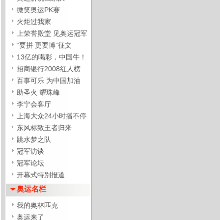
微笑奥运PK赛
火炬过我家
上荣誉殿堂 见奥运冠军
“要拼 更要博”征文
13亿的喝彩，中国牛！
招商银行2008红人榜
百事可乐 为中国加油
助圣火 耀珠峰
李宁会客厅
上海大众24小时播不停
东风标致王者归来
跳水梦之队
冠军访谈
冠军论坛
开幕式特别报道
奥运名栏
我的奥林匹克
奥运来了