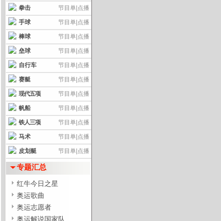
拳击
节目单
|
点播
手球
节目单
|
点播
棒球
节目单
|
点播
垒球
节目单
|
点播
自行车
节目单
|
点播
赛艇
节目单
|
点播
现代五项
节目单
|
点播
帆船
节目单
|
点播
铁人三项
节目单
|
点播
马术
节目单
|
点播
皮划艇
节目单
|
点播
专题汇总
红牛今日之星
奥运歌曲
奥运志愿者
奥运解说国家队