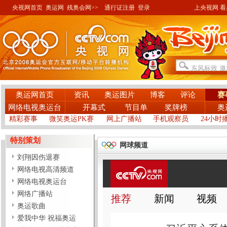
央视网首页
奥运网
残奥会网>>
通行证注册
登录
上央视网 看奥
奥运网首页
资讯
奥运图片
博客
评论
赛
网络电视奥运台
开幕式
节目单
奖牌榜
奥
精彩赛事
微笑奥运PK赛
网上广播站
手机观察员
24小时
特别策划
网球频道
刘翔因伤退赛
网络电视高清频道
网络电视奥运台
网络广播站
奥运歌曲
爱我中华 祝福奥运