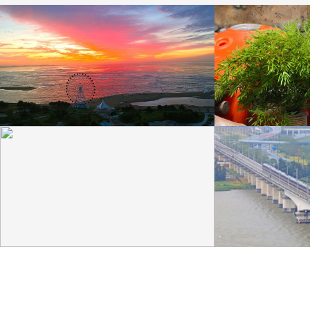
山东威海：桑沟湾彩霞满天
江苏南通：大熊猫
8月10日晨曦，山东威海，荣成市桑沟湾海滨呈现火
8月9日，江苏南通，
烧云、彩霞满天美景。
猫“星辉”举办10岁生日