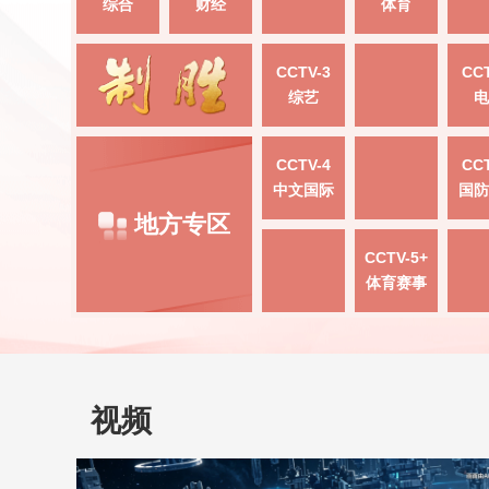
综合
财经
体育
CCTV-3
CCT
综艺
电
CCTV-4
CCT
中文国际
国防
地方专区
CCTV-5+
体育赛事
视频