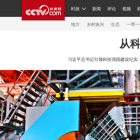
时政
新闻
评论
视频
人民领袖习近平
直播
繁体
片库
海外频道
栏目大全
联播+
iPanda
中国领
节目单
Engl
地方
乡村振兴
生态
一带一
从
总台春晚
习近平总书记引领科技强国建设纪实
新闻
人民领袖
视频
现场
体育
VIP会员