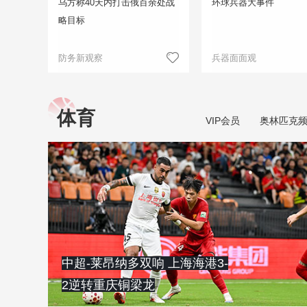
乌方称40天内打击俄百余处战
环球兵器大事件
略目标
防务新观察
兵器面面观
体育
VIP会员
奥林匹克
中超-莱昂纳多双响 上海海港3-
2逆转重庆铜梁龙