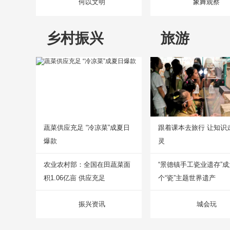
何以文明
象舞观察
乡村振兴
旅游
蔬菜供应充足 “冷凉菜”成夏日
跟着课本去旅行 让知识
爆款
灵
农业农村部：全国在田蔬菜面
“景德镇手工瓷业遗存”
积1.06亿亩 供应充足
个“瓷”主题世界遗产
振兴资讯
城会玩