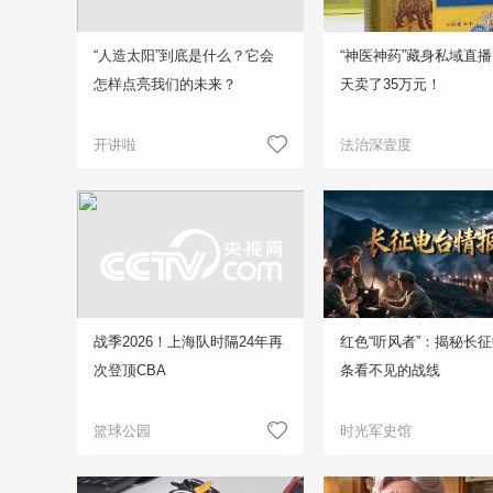
“人造太阳”到底是什么？它会
“神医神药”藏身私域直播
怎样点亮我们的未来？
天卖了35万元！
开讲啦
法治深壹度
战季2026！上海队时隔24年再
红色“听风者”：揭秘长
次登顶CBA
条看不见的战线
篮球公园
时光军史馆