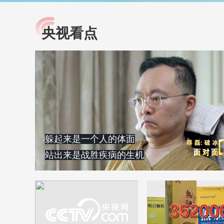
央视看点
小央视频
全民健康
央视网原创视频子品牌，
提高全民健康素养水
以更加贴近年轻人的视
助力“健康中国2030”
角，有趣、有料、有故事
略。央视网《全民健
的方式解读时代。
康》，向所有人分享
知识！
躲起来是一个人的体面
站出来是战胜疾病的生机