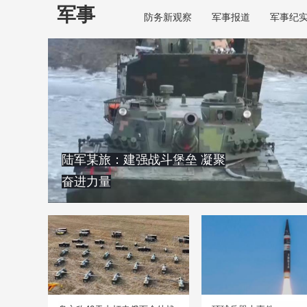
军事
防务新观察
军事报道
军事纪
陆军某旅：建强战斗堡垒 凝聚
奋进力量