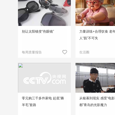
别让太阳镜变“伤眼镜”
力量训练+合理饮食 老
人“肌”不可失
每周质量报告
生活圈
零元购三千多件家电 起底“薅
从银幕到现实 感受“电
羊毛”套路
都”青岛的光影魔力