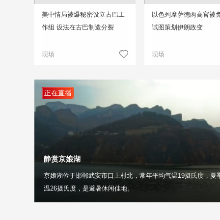
美中情局被爆秘密设立古巴工
以色列摩萨德两高官被免
作组 设法在古巴制造分裂
试图策划伊朗政变
现场
现场
正在直播
静赏京娘湖
京娘湖位于邯郸武安市口上村北，常年平均气温19摄氏度，夏
温26摄氏度，是避暑休闲佳地。