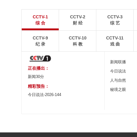
广西昭平: 高山秋茶采摘忙
杭台高铁温玉段
CCTV-1
CCTV-2
CCTV-3
晨光洒在茶园，连绵起伏的茶山云雾缭绕，茶农采摘
杭台高铁温玉段途经台
综 合
财 经
综 艺
秋茶，绘就一幅秀美的茶乡画卷。
约37公里，设计时速3
CCTV-9
CCTV-10
CCTV-11
纪 录
科 教
戏 曲
新闻联播
正在播出：
今日说法
新闻30分
人与自然
精彩预告：
秘境之眼
今日说法-2026-144