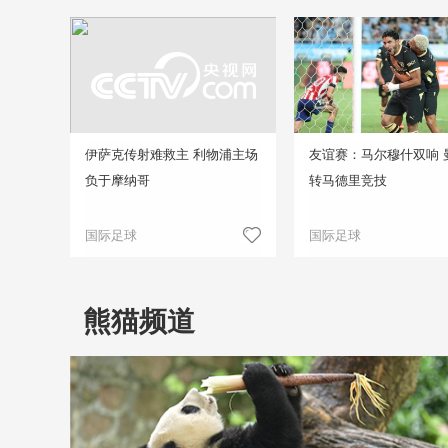
伊萨克传射难救主 利物浦主场
友谊赛：马尔穆什双响 
负于摩纳哥
转马德里竞技
国际足球
国际足球
熊猫频道